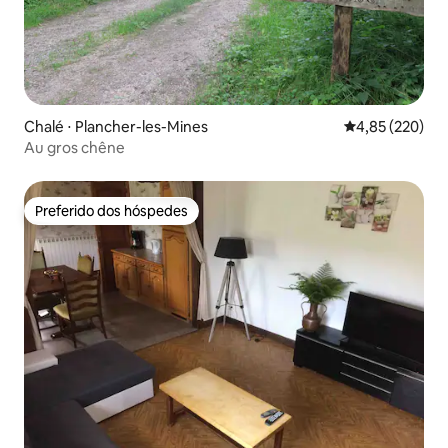
Chalé ⋅ Plancher-les-Mines
4,85 de uma av
4,85 (220)
Au gros chêne
Preferido dos hóspedes
Preferido dos hóspedes