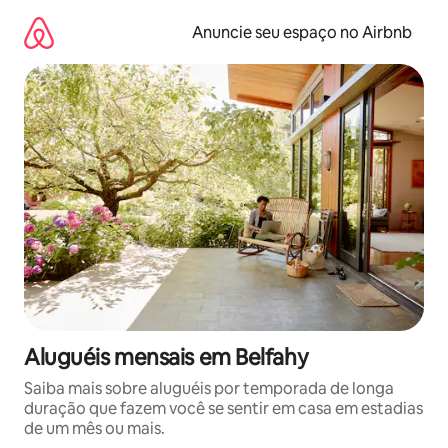
Pular
para
Anuncie seu espaço no Airbnb
o
conteúdo
Aluguéis mensais em Belfahy
Saiba mais sobre aluguéis por temporada de longa
duração que fazem você se sentir em casa em estadias
de um mês ou mais.