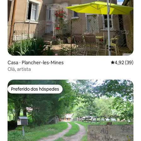
Casa ⋅ Plancher-les-Mines
4,92 de uma a
4,92 (39)
Olá, artista
Preferido dos hóspedes
Preferido dos hóspedes