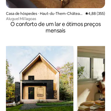
Casa de hóspedes ⋅ Haut-du-Them-Château
4,88 de uma av
4,88 (355)
-Lambert
Aluguel Mil lagoas
O conforto de um lar e ótimos preços
mensais