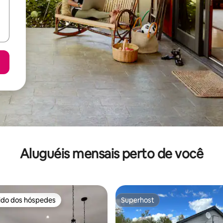
Aluguéis mensais perto de você
rido dos hóspedes
Superhost
 melhores preferidos dos hóspedes
Superhost