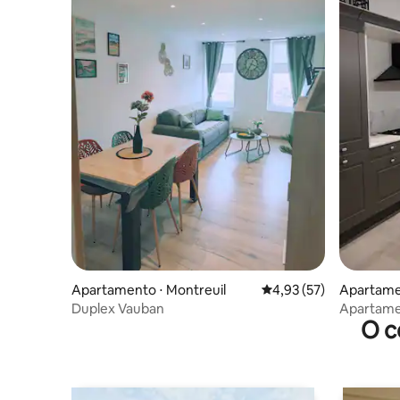
Apartamento ⋅ Montreuil
4,93 de uma avaliação 
4,93 (57)
Apartamen
Duplex Vauban
Apartamen
O c