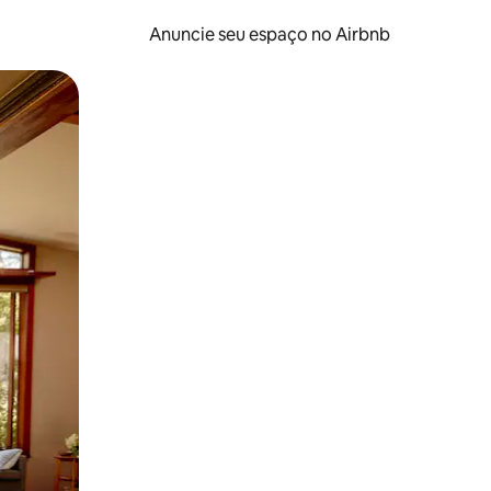
Anuncie seu espaço no Airbnb
 deslizando o dedo na tela.