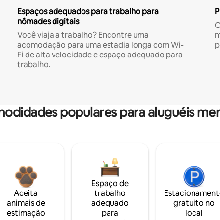
Espaços adequados para trabalho para
P
nômades digitais
O
Você viaja a trabalho? Encontre uma
m
acomodação para uma estadia longa com Wi-
p
Fi de alta velocidade e espaço adequado para
trabalho.
odidades populares para aluguéis men
Espaço de
Aceita
trabalho
Estacionament
animais de
adequado
gratuito no
estimação
para
local