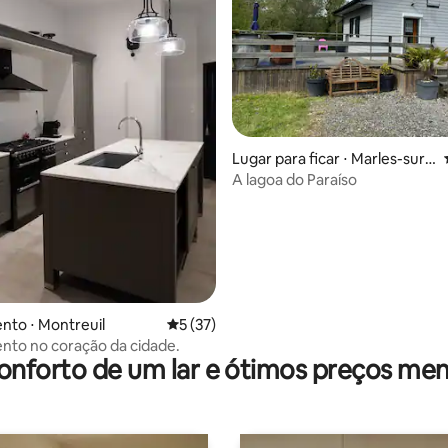
Lugar para ficar ⋅ Marles-sur-
Canche
A lagoa do Paraíso
média de 5, 57 avaliações
to ⋅ Montreuil
5 de uma avaliação média de 5, 37 avalia
5 (37)
to no coração da cidade.
onforto de um lar e ótimos preços men