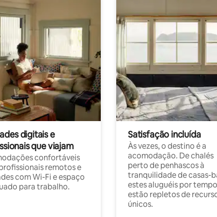
des digitais e
Satisfação incluída
ssionais que viajam
Às vezes, o destino é a
acomodação. De chalés
odações confortáveis
perto de penhascos à
profissionais remotos e
tranquilidade de casas-b
des com Wi-Fi e espaço
estes aluguéis por temp
ado para trabalho.
estão repletos de recurs
únicos.