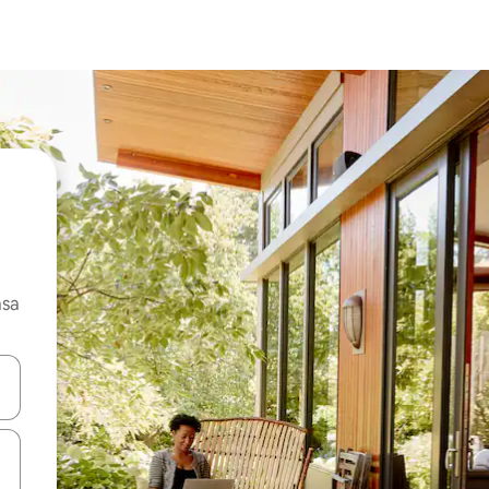
asa
ore-os usando as seta para cima e para baixo do teclado ou tocando e