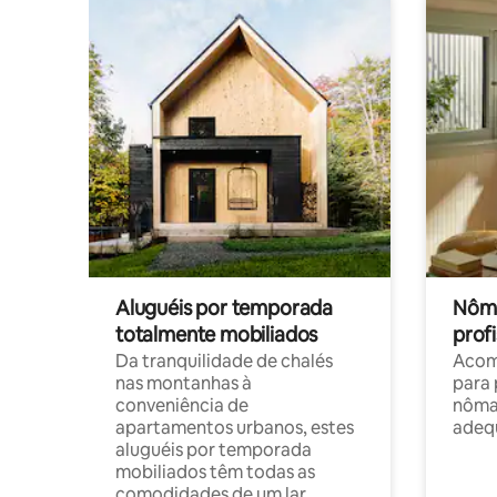
Aluguéis por temporada
Nôma
totalmente mobiliados
profi
Da tranquilidade de chalés
Acom
nas montanhas à
para 
conveniência de
nôma
apartamentos urbanos, estes
adequ
aluguéis por temporada
mobiliados têm todas as
comodidades de um lar.