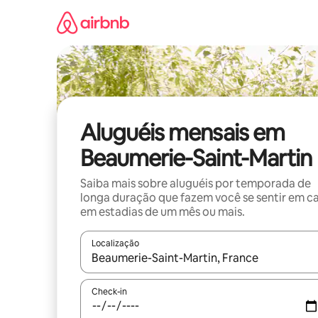
Pular
para
o
conteúdo
Aluguéis mensais em
Beaumerie-Saint-Martin
Saiba mais sobre aluguéis por temporada de
longa duração que fazem você se sentir em c
em estadias de um mês ou mais.
Localização
Quando os resultados estiverem disponíveis, expl
Check-in