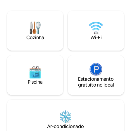
localização excelente com ótimas
completa, pátio pr
comodidades, confira! Nossa casa é um
moderno com banheira. Situ
apartamento de 2 quartos + estúdio/3º
da vibrante Comme
quarto, 2 banheiros com 950 pés
a poucos passos 
quadrados de espaço de designer
restaurantes, bar
eclético! Como um Superhost do Airbnb
Vancouver. E o Sky
de longa data, por favor, veja meu perfil
minutos a pé. Onde o estilo moderno
Cozinha
Wi-Fi
para mais de 600 comentários fabulosos
encontra o calor 
de mim, anúncios passados e presentes
vemos a hora de 
e a localização.
Estacionamento
Piscina
gratuito no local
Ar-condicionado