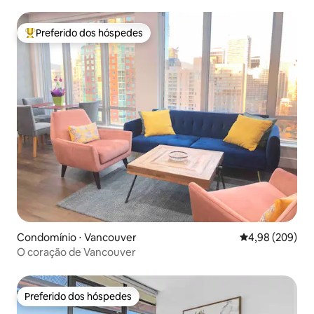
Preferido dos hóspedes
Entre os melhores preferidos dos hóspedes
Condomínio ⋅ Vancouver
4,98 de uma ava
4,98 (209)
O coração de Vancouver
Preferido dos hóspedes
Preferido dos hóspedes