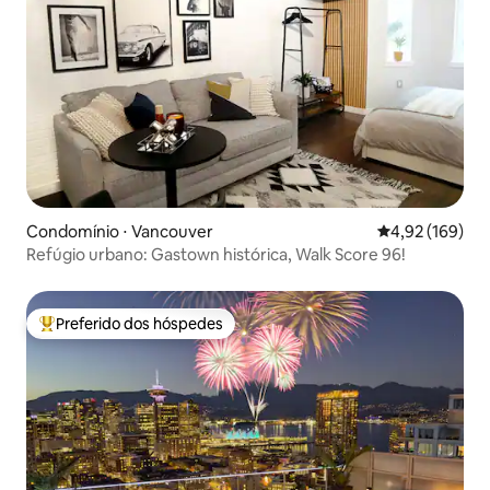
Condomínio ⋅ Vancouver
4,92 de uma av
4,92 (169)
Refúgio urbano: Gastown histórica, Walk Score 96!
Preferido dos hóspedes
Entre os melhores preferidos dos hóspedes