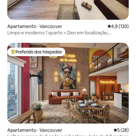
Apartamento ⋅ Vancouver
4,9 de uma av
4,9 (120)
Limpo e moderno 1 quarto + Den em localização
privilegiada
Preferido dos hóspedes
Entre os melhores preferidos dos hóspedes
Apartamento ⋅ Vancouver
5 de uma a
5 (28)