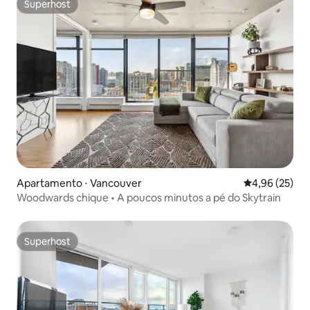
Superhost
Superhost
Apartamento ⋅ Vancouver
4,96 de uma a
4,96 (25)
Woodwards chique • A poucos minutos a pé do Skytrain
Superhost
Superhost