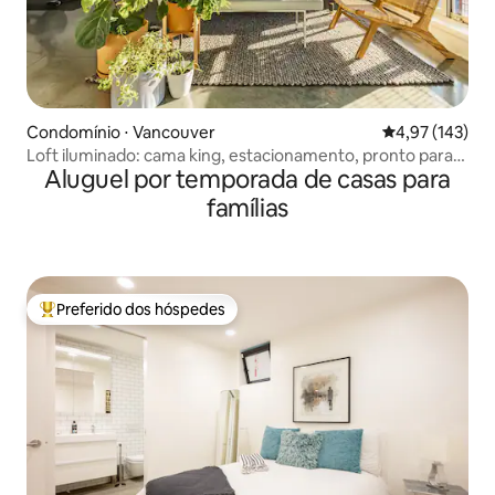
Condomínio ⋅ Vancouver
4,97 de uma av
4,97 (143)
Loft iluminado: cama king, estacionamento, pronto para
Aluguel por temporada de casas para
trabalho remoto
famílias
Preferido dos hóspedes
Entre os melhores preferidos dos hóspedes