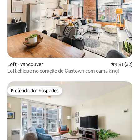
Loft ⋅ Vancouver
4,91 de uma a
4,91 (32)
Loft chique no coração de Gastown com cama king!
Preferido dos hóspedes
Preferido dos hóspedes