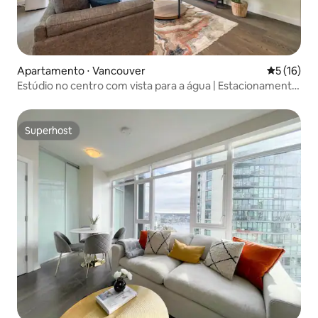
Apartamento ⋅ Vancouver
5 de uma a
5 (16)
Estúdio no centro com vista para a água | Estacionamento
gratuito
Superhost
Superhost