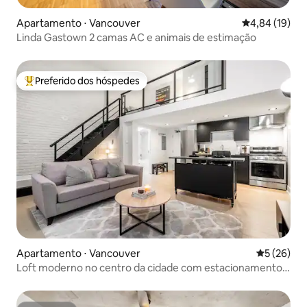
Apartamento ⋅ Vancouver
4,84 de uma a
4,84 (19)
Linda Gastown 2 camas AC e animais de estimação
Preferido dos hóspedes
Entre os melhores preferidos dos hóspedes
Apartamento ⋅ Vancouver
5 de uma a
5 (26)
Loft moderno no centro da cidade com estacionamento
gratuito