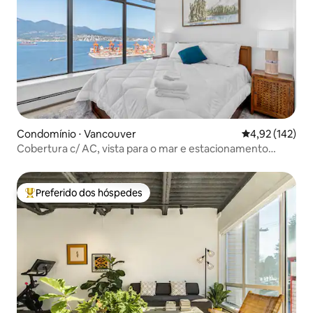
Condomínio ⋅ Vancouver
4,92 de uma av
4,92 (142)
Cobertura c/ AC, vista para o mar e estacionamento
gratuito
Preferido dos hóspedes
Entre os melhores preferidos dos hóspedes