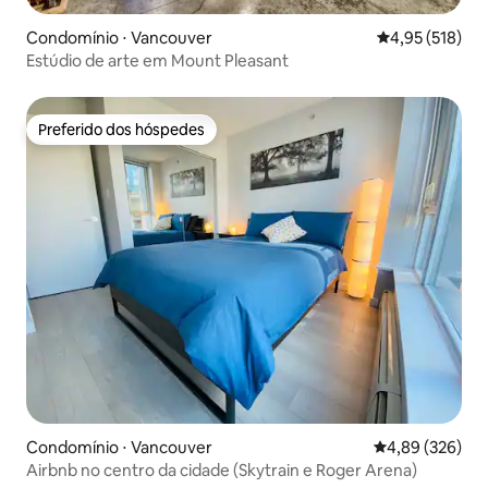
Condomínio ⋅ Vancouver
4,95 de uma av
4,95 (518)
Estúdio de arte em Mount Pleasant
Preferido dos hóspedes
Preferido dos hóspedes
Condomínio ⋅ Vancouver
4,89 de uma ava
4,89 (326)
Airbnb no centro da cidade (Skytrain e Roger Arena)