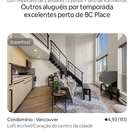
Loft mexicano de 2 andares | 2 pátios + teto de 4,8 metros
Outros aluguéis por temporada
excelentes perto de BC Place
Superhost
Superhost
Condomínio ⋅ Vancouver
4,93 de uma av
4,93 (151)
Loft incrível/Coração do centro da cidade