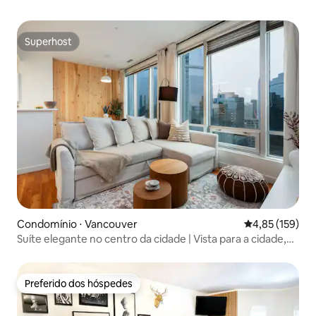
Superhost
Superhost
Condomínio ⋅ Vancouver
4,85 de uma av
4,85 (159)
Suíte elegante no centro da cidade | Vista para a cidade,
Nespresso, ar-condicionado
Preferido dos hóspedes
Preferido dos hóspedes