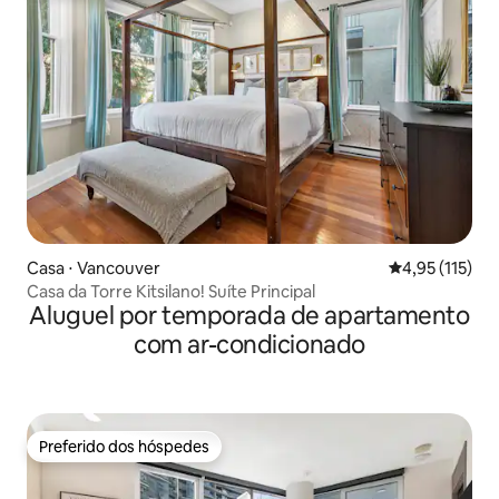
Casa ⋅ Vancouver
4,95 de uma av
4,95 (115)
Casa da Torre Kitsilano! Suíte Principal
Aluguel por temporada de apartamento
com ar-condicionado
Preferido dos hóspedes
Preferido dos hóspedes