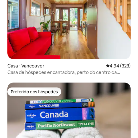
Casa ⋅ Vancouver
4,94 de uma av
4,94 (323)
Casa de hóspedes encantadora, perto do centro da
cidade
Preferido dos hóspedes
Preferido dos hóspedes