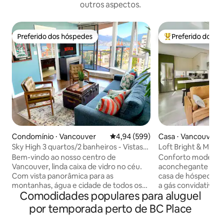
outros aspectos.
Preferido dos hóspedes
Preferido dos 
Preferido dos hóspedes
Entre os melhore
Condomínio ⋅ Vancouver
4,94 de uma avaliação média de 5
4,94 (599)
Casa ⋅ Vancouver
Sky High 3 quartos/2 banheiros - Vistas
Loft Bright & Mod
deslumbrantes! Estacionamento
Bem-vindo ao nosso centro de
Conforto modern
gratuito.
Vancouver, linda caixa de vidro no céu.
aconchegante esp
Com vista panorâmica para as
casa de hóspedes 
montanhas, água e cidade de todos os
a gás convidativa 
Comodidades populares para aluguel
quartos, você vai experimentar
cama king size, é 
exatamente por que amamos tanto o
relaxar após um dia 
por temporada perto de BC Place
nosso apartamento e Vancouver. Uma
casa independent