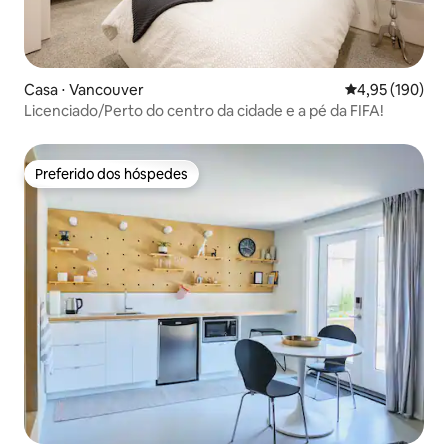
Casa ⋅ Vancouver
4,95 de uma av
4,95 (190)
Licenciado/Perto do centro da cidade e a pé da FIFA!
Preferido dos hóspedes
Preferido dos hóspedes