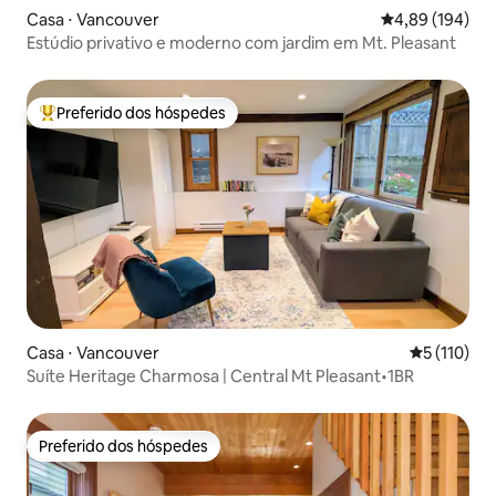
Casa ⋅ Vancouver
4,89 de uma av
4,89 (194)
Estúdio privativo e moderno com jardim em Mt. Pleasant
Preferido dos hóspedes
Entre os melhores preferidos dos hóspedes
Casa ⋅ Vancouver
5 de uma av
5 (110)
Suíte Heritage Charmosa | Central Mt Pleasant•1BR
Preferido dos hóspedes
Preferido dos hóspedes