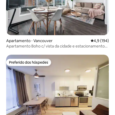
Apartamento ⋅ Vancouver
4,9 de uma av
4,9 (194)
Apartamento Boho c/ vista da cidade e estacionamento
— 6 minutos para DT
Preferido dos hóspedes
Preferido dos hóspedes