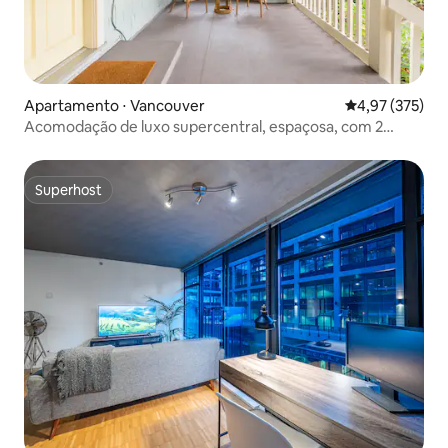
Apartamento ⋅ Vancouver
4,97 de uma av
4,97 (375)
Acomodação de luxo supercentral, espaçosa, com 2
quartos e 2 banheiros
Superhost
Superhost