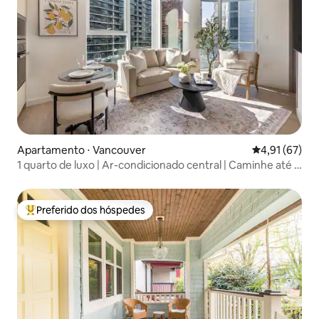
Apartamento ⋅ Vancouver
4,91 de uma a
4,91 (67)
1 quarto de luxo | Ar-condicionado central | Caminhe até o
BC Place FIFA
Preferido dos hóspedes
Entre os melhores preferidos dos hóspedes