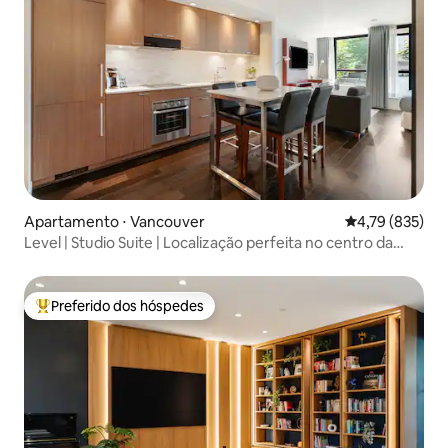
Apartamento ⋅ Vancouver
4,79 de uma av
4,79 (835)
Level | Studio Suite | Localização perfeita no centro da
cidade
Preferido dos hóspedes
Entre os melhores preferidos dos hóspedes