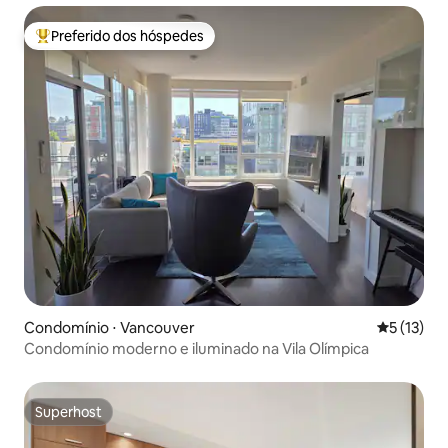
Preferido dos hóspedes
Entre os melhores preferidos dos hóspedes
Condomínio ⋅ Vancouver
5 de uma a
5 (13)
Condomínio moderno e iluminado na Vila Olímpica
Superhost
Superhost