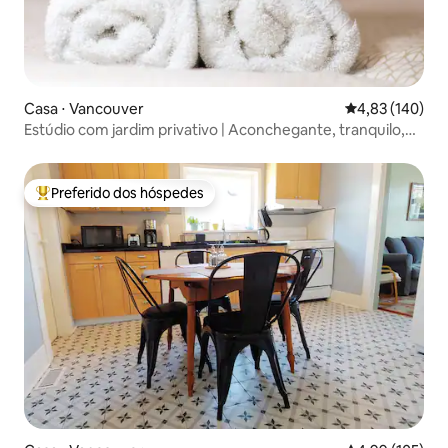
Casa ⋅ Vancouver
4,83 de uma av
4,83 (140)
Estúdio com jardim privativo | Aconchegante, tranquilo,
ótima localização
Preferido dos hóspedes
Entre os melhores preferidos dos hóspedes