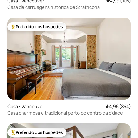
Casa ⋅ Vancouver
4,99 de uma av
4,99 (105)
Casa de carruagens histórica de Strathcona
Preferido dos hóspedes
Entre os melhores preferidos dos hóspedes
Casa ⋅ Vancouver
4,96 de uma ava
4,96 (364)
Casa charmosa e tradicional perto do centro da cidade
Preferido dos hóspedes
Entre os melhores preferidos dos hóspedes