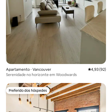
Apartamento ⋅ Vancouver
4,93 de uma a
4,93 (92)
Serenidade no horizonte em Woodwards
Preferido dos hóspedes
Preferido dos hóspedes