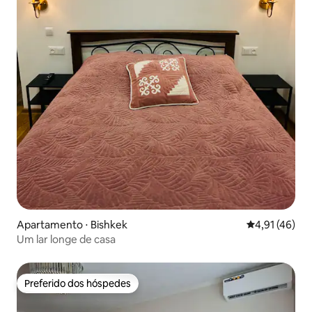
Apartamento ⋅ Bishkek
4,91 de uma a
4,91 (46)
Um lar longe de casa
Preferido dos hóspedes
Preferido dos hóspedes