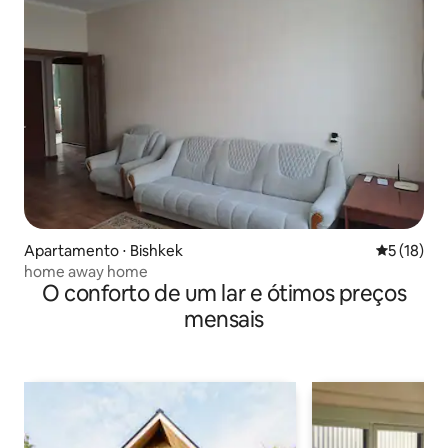
Apartamento ⋅ Bishkek
5 de uma a
5 (18)
home away home
O conforto de um lar e ótimos preços
mensais