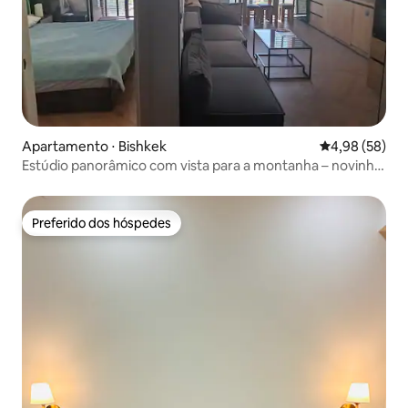
Apartamento ⋅ Bishkek
4,98 de uma a
4,98 (58)
Estúdio panorâmico com vista para a montanha – novinho
em folha
Preferido dos hóspedes
Preferido dos hóspedes