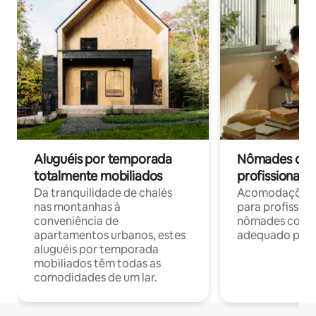
Aluguéis por temporada
Nômades digit
totalmente mobiliados
profissionais 
Da tranquilidade de chalés
Acomodações c
nas montanhas à
para profission
conveniência de
nômades com W
apartamentos urbanos, estes
adequado para 
aluguéis por temporada
mobiliados têm todas as
comodidades de um lar.