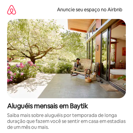
Pular
para
Anuncie seu espaço no Airbnb
o
conteúdo
Aluguéis mensais em Baytik
Saiba mais sobre aluguéis por temporada de longa
duração que fazem você se sentir em casa em estadias
de um mês ou mais.