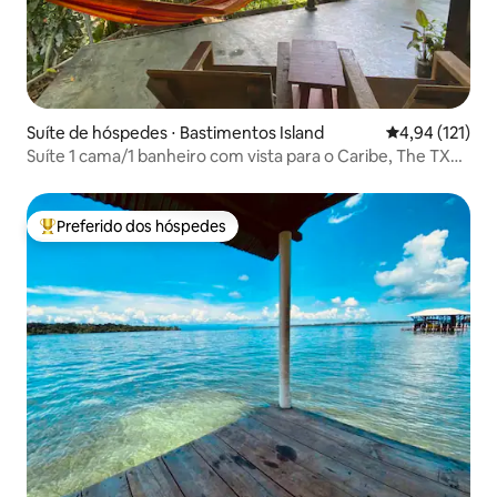
Suíte de hóspedes ⋅ Bastimentos Island
4,94 de uma av
4,94 (121)
Suíte 1 cama/1 banheiro com vista para o Caribe, The TX
Suite
Preferido dos hóspedes
Entre os melhores preferidos dos hóspedes