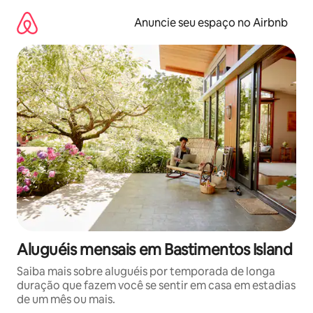
Pular
para
Anuncie seu espaço no Airbnb
o
conteúdo
Aluguéis mensais em Bastimentos Island
Saiba mais sobre aluguéis por temporada de longa
duração que fazem você se sentir em casa em estadias
de um mês ou mais.