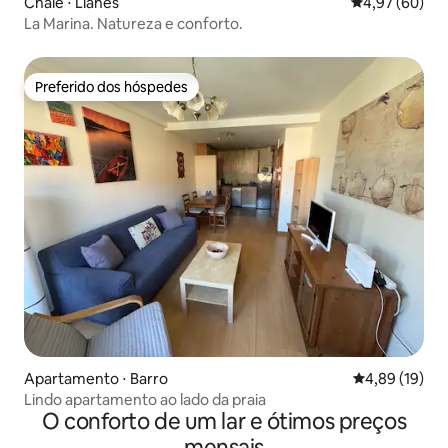
Chalé ⋅ Llanes
4,97 de uma a
4,97 (60)
La Marina. Natureza e conforto.
Preferido dos hóspedes
Preferido dos hóspedes
Apartamento ⋅ Barro
4,89 de uma a
4,89 (19)
Lindo apartamento ao lado da praia
O conforto de um lar e ótimos preços
mensais