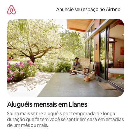
Pular
para
Anuncie seu espaço no Airbnb
o
conteúdo
Aluguéis mensais em Llanes
Saiba mais sobre aluguéis por temporada de longa
duração que fazem você se sentir em casa em estadias
de um mês ou mais.