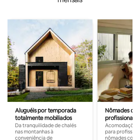
Aluguéis por temporada
Nômades digit
totalmente mobiliados
profissionais 
Da tranquilidade de chalés
Acomodações c
nas montanhas à
para profission
conveniência de
nômades com W