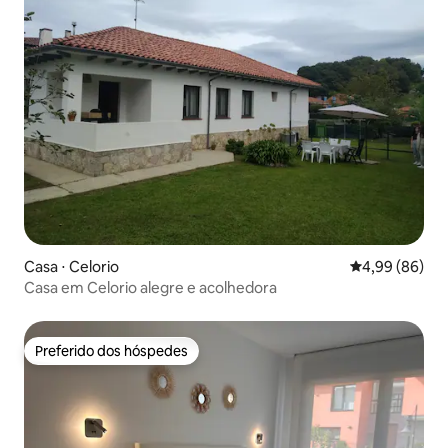
Casa ⋅ Celorio
4,99 de uma av
4,99 (86)
Casa em Celorio alegre e acolhedora
Preferido dos hóspedes
Preferido dos hóspedes