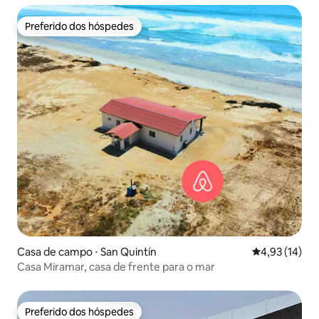
Preferido dos hóspedes
Preferido dos hóspedes
Casa de campo ⋅ San Quintín
4,93 de uma a
4,93 (14)
Casa Miramar, casa de frente para o mar
Preferido dos hóspedes
Preferido dos hóspedes