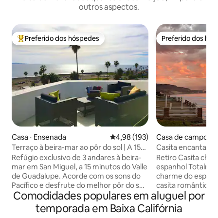
outros aspectos.
Preferido dos hóspedes
Preferido dos hó
Entre os melhores preferidos dos hóspedes
Preferido dos hó
Casa ⋅ Ensenada
4,98 de uma avaliação média de 
4,98 (193)
Casa de campo ⋅ 
evo
Terraço à beira-mar ao pôr do sol | A 15
Casita encantadora
min da região vinícola
mar ~
Refúgio exclusivo de 3 andares à beira-
Retiro Casita cha
mar em San Miguel, a 15 minutos do Valle
espanhol Totalmente remodelada com o
de Guadalupe. Acorde com os sons do
charme do espanh
Pacífico e desfrute do melhor pôr do sol
casita romântica 
Comodidades populares em aluguel por
de Ensenada no nosso enorme terraço
elegante, uma cam
com lareira externa. TRABALHO E
sonhos com lençói
temporada em Baixa Califórnia
LAZER: mesa de 4,5 metros com vista
lareira acolhedora