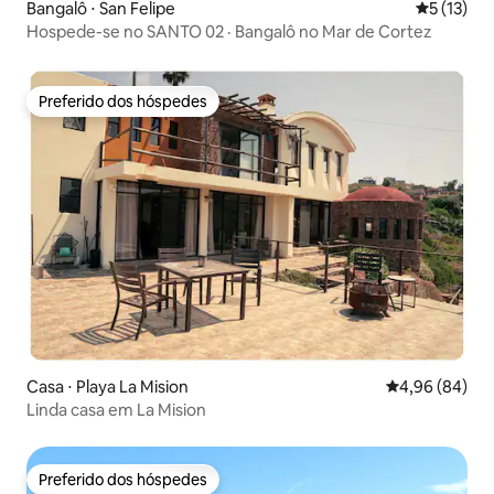
Bangalô ⋅ San Felipe
5 de uma a
5 (13)
Hospede-se no SANTO 02 · Bangalô no Mar de Cortez
Preferido dos hóspedes
Preferido dos hóspedes
Casa ⋅ Playa La Mision
4,96 de uma av
4,96 (84)
Linda casa em La Mision
Preferido dos hóspedes
Preferido dos hóspedes