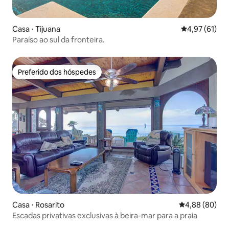
Casa ⋅ Tijuana
4,97 de uma a
4,97 (61)
Paraíso ao sul da fronteira.
Preferido dos hóspedes
Preferido dos hóspedes
Casa ⋅ Rosarito
4,88 de uma av
4,88 (80)
Escadas privativas exclusivas à beira-mar para a praia