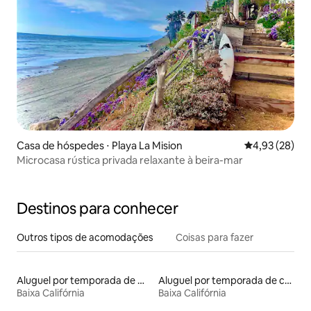
Casa de hóspedes ⋅ Playa La Mision
4,93 de uma a
4,93 (28)
Microcasa rústica privada relaxante à beira-mar
Destinos para conhecer
Outros tipos de acomodações
Coisas para fazer
Aluguel por temporada de microcasas
Aluguel por temporada de casas de veraneio
Baixa Califórnia
Baixa Califórnia