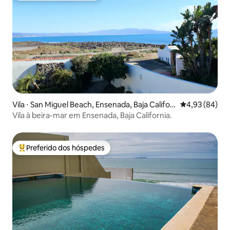
Vila ⋅ San Miguel Beach, Ensenada, Baja Califor
4,93 de uma a
4,93 (84)
nia
Vila à beira-mar em Ensenada, Baja California.
Preferido dos hóspedes
Entre os melhores preferidos dos hóspedes