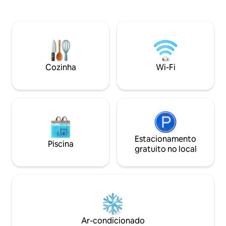
para o mar para uma workation incrível.
pátio do jardim ao
ESCALADA EM AMBIENTE FECHADO:
borbulhante ou es
Experimente nossa parede de escalada
particular na cobe
exclusiva, uma joia da arquitetura
de vistas panorâm
moderna. A apenas 90 metros da praia e
balanço com cama
do ponto de surfe. ACEITAMOS
bar perfeitos para 
ANIMAIS DE ESTIMAÇÃO: seus amigos
Os degraus da co
Cozinha
Wi-Fi
peludos são bem-vindos! Desfrute de
acesso a uma praia
conforto, surfe e vinho em um só lugar.
quilômetros para 
Seu estilo de vida em Baja começa aqui.
baixa.
Estacionamento
Piscina
gratuito no local
Ar-condicionado