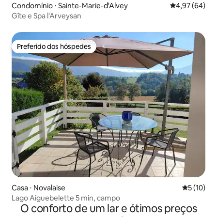
Condomínio ⋅ Sainte-Marie-d'Alvey
4,97 de uma a
4,97 (64)
Gîte e Spa l'Arveysan
Preferido dos hóspedes
Preferido dos hóspedes
Casa ⋅ Novalaise
5 de uma a
5 (10)
Lago Aiguebelette 5 min, campo
O conforto de um lar e ótimos preços