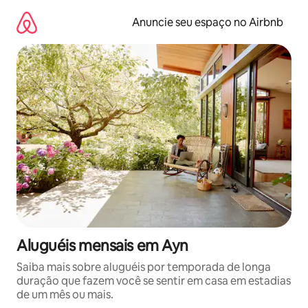
Pular
para
Anuncie seu espaço no Airbnb
o
conteúdo
Aluguéis mensais em Ayn
Saiba mais sobre aluguéis por temporada de longa
duração que fazem você se sentir em casa em estadias
de um mês ou mais.