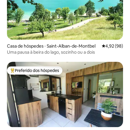
Casa de hóspedes ⋅ Saint-Alban-de-Montbel
4,92 de uma a
4,92 (98)
Uma pausa à beira do lago, sozinho ou a dois
Preferido dos hóspedes
Entre os melhores preferidos dos hóspedes