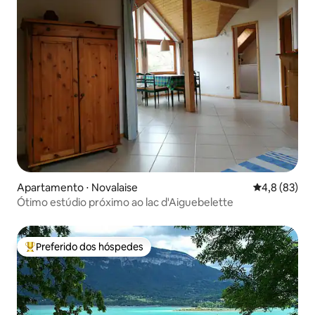
Apartamento ⋅ Novalaise
4,8 de uma a
4,8 (83)
Ótimo estúdio próximo ao lac d'Aiguebelette
Preferido dos hóspedes
Entre os melhores preferidos dos hóspedes