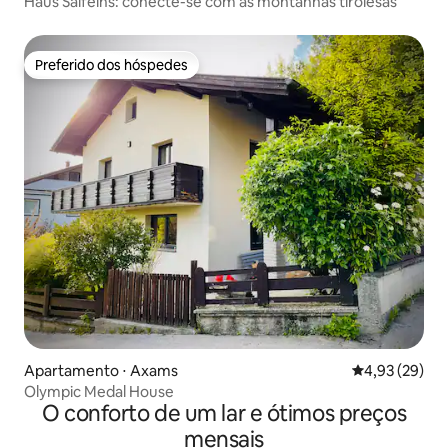
Haus Salfeins: conecte-se com as montanhas tirolesas
Preferido dos hóspedes
Preferido dos hóspedes
Apartamento ⋅ Axams
4,93 de uma a
4,93 (29)
Olympic Medal House
O conforto de um lar e ótimos preços
mensais