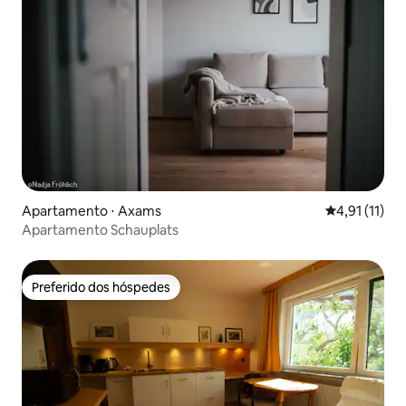
Apartamento ⋅ Axams
4,91 de uma a
4,91 (11)
Apartamento Schauplats
Preferido dos hóspedes
Preferido dos hóspedes