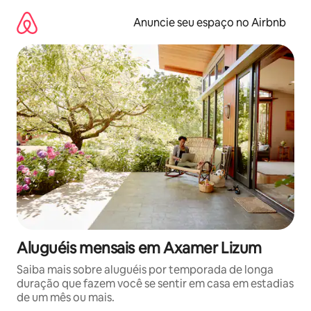
Pular
para
Anuncie seu espaço no Airbnb
o
conteúdo
Aluguéis mensais em Axamer Lizum
Saiba mais sobre aluguéis por temporada de longa
duração que fazem você se sentir em casa em estadias
de um mês ou mais.