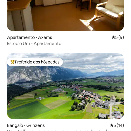
Apartamento ⋅ Axams
5 de uma 
5 (9)
Estúdio Um - Apartamento
Preferido dos hóspedes
Entre os melhores preferidos dos hóspedes
Bangalô ⋅ Grinzens
5 de uma a
5 (14)