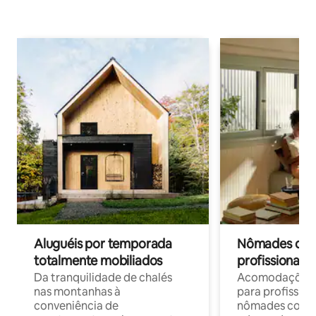
Aluguéis por temporada
Nômades digit
totalmente mobiliados
profissionais 
Da tranquilidade de chalés
Acomodações c
nas montanhas à
para profission
conveniência de
nômades com W