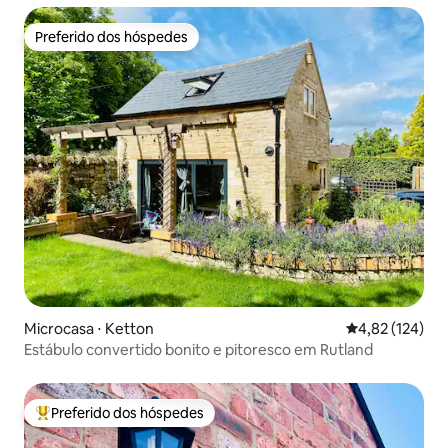
Preferido dos hóspedes
Preferido dos hóspedes
Microcasa ⋅ Ketton
4,82 de uma av
4,82 (124)
Estábulo convertido bonito e pitoresco em Rutland
Preferido dos hóspedes
Entre os melhores preferidos dos hóspedes