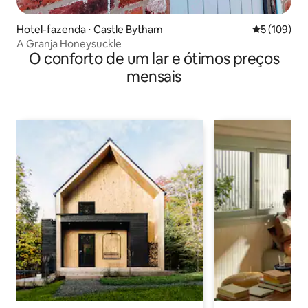
Hotel-fazenda ⋅ Castle Bytham
5 de uma av
5 (109)
A Granja Honeysuckle
O conforto de um lar e ótimos preços
mensais