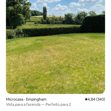
Microcasa ⋅ Empingham
4,84 de uma ava
4,84 (340)
Vista para a fazenda — Perfeito para 2