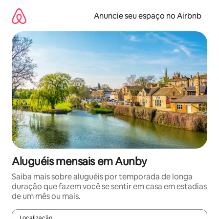
Pular
para
Anuncie seu espaço no Airbnb
o
conteúdo
Aluguéis mensais em Aunby
Saiba mais sobre aluguéis por temporada de longa
duração que fazem você se sentir em casa em estadias
de um mês ou mais.
Localização