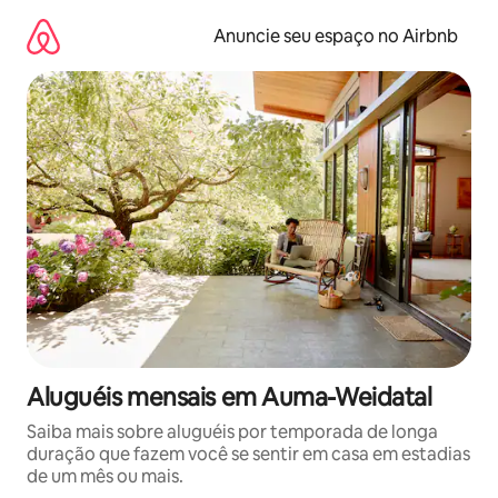
Pular
para
Anuncie seu espaço no Airbnb
o
conteúdo
Aluguéis mensais em Auma-Weidatal
Saiba mais sobre aluguéis por temporada de longa
duração que fazem você se sentir em casa em estadias
de um mês ou mais.