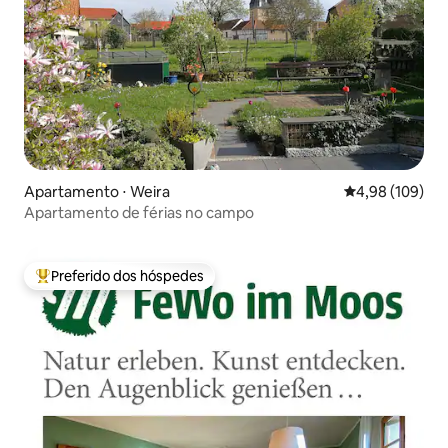
Apartamento ⋅ Weira
4,98 de uma av
4,98 (109)
Apartamento de férias no campo
Preferido dos hóspedes
Entre os melhores preferidos dos hóspedes