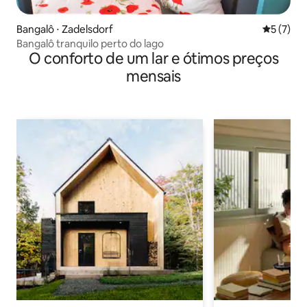
Bangalô ⋅ Zadelsdorf
5 de uma 
5 (7)
Bangalô tranquilo perto do lago
O conforto de um lar e ótimos preços
mensais