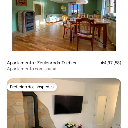
Apartamento ⋅ Zeulenroda-Triebes
4,97 de uma a
4,97 (58)
Apartamento com sauna
Preferido dos hóspedes
Preferido dos hóspedes