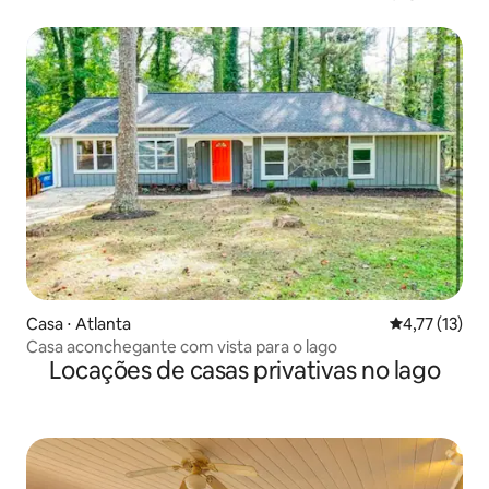
min do aeroporto
Casa ⋅ Atlanta
4,77 de uma a
4,77 (13)
Casa aconchegante com vista para o lago
Locações de casas privativas no lago