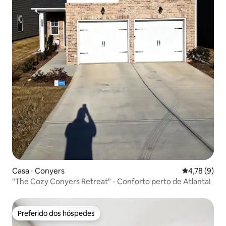
Casa ⋅ Conyers
4,78 de uma 
4,78 (9)
"The Cozy Conyers Retreat" - Conforto perto de Atlanta!
Preferido dos hóspedes
Preferido dos hóspedes