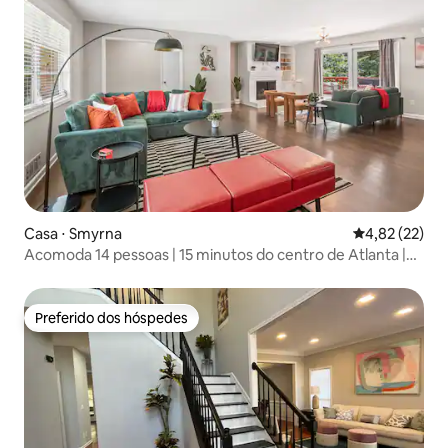
Casa ⋅ Smyrna
4,82 de uma a
4,82 (22)
Acomoda 14 pessoas | 15 minutos do centro de Atlanta |
Truist Park
Preferido dos hóspedes
Preferido dos hóspedes