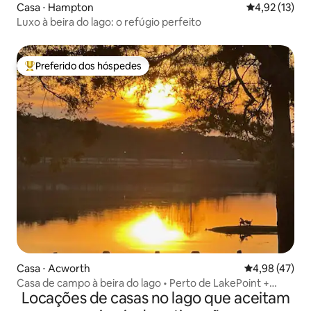
Casa ⋅ Hampton
4,92 de uma a
4,92 (13)
Luxo à beira do lago: o refúgio perfeito
Preferido dos hóspedes
Entre os melhores preferidos dos hóspedes
Casa ⋅ Acworth
4,98 de uma a
4,98 (47)
Casa de campo à beira do lago • Perto de LakePoint +
Locações de casas no lago que aceitam
Caminhada até a praia