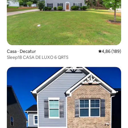
Casa ⋅ Decatur
4,86 de uma av
4,86 (189)
Sleep18 CASA DE LUXO 6 QRTS