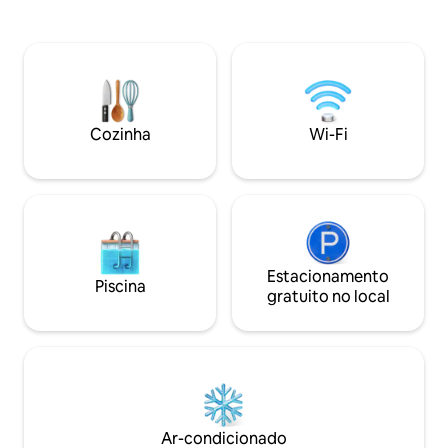
size. Seu retiro começa aqui.
pátio; bar/sala de jogos com TV de 65
<b>Observe * sem
polegadas. Quarto e banheiro completo,
reunião/sem event
Dardos, mesa de bilhar, mesa de pôquer.
terminará sem reembolso. 
Exterior; pátio coberto com sofá de
anos deve perguntar a
tecido e cadeira de braço, lareira com
por sua conta e ri
cadeiras Adirondack, doca, caiaques,
acesso à ÁREA comum da HOA é apenas
barco de fundo plano, tudo para você!
Cozinha
Wi-Fi
para residentes.
Carrinho de golfe disponível para
aluguel,
Estacionamento
Piscina
gratuito no local
Ar-condicionado