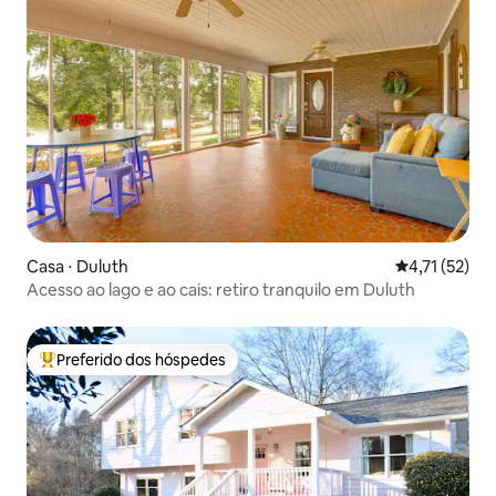
Casa ⋅ Duluth
4,71 de uma a
4,71 (52)
Acesso ao lago e ao cais: retiro tranquilo em Duluth
Preferido dos hóspedes
Entre os melhores preferidos dos hóspedes