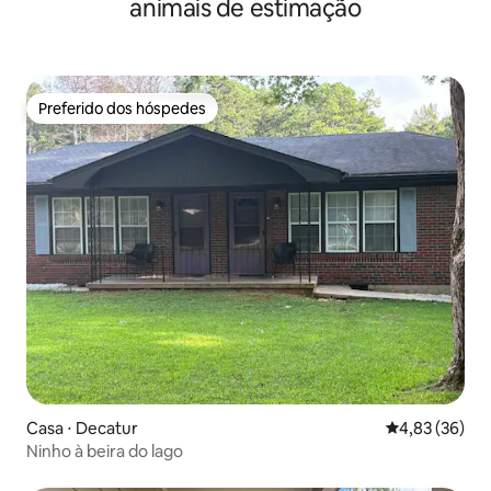
animais de estimação
Preferido dos hóspedes
Preferido dos hóspedes
Casa ⋅ Decatur
4,83 de uma a
4,83 (36)
Ninho à beira do lago