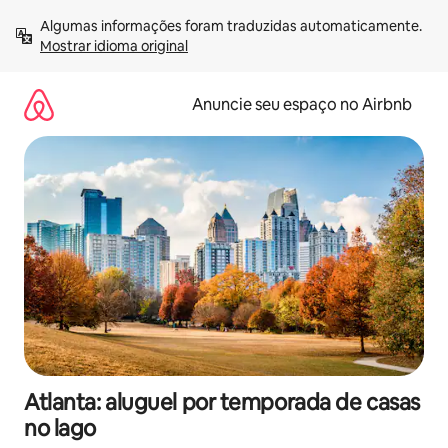
Pular
Algumas informações foram traduzidas automaticamente. 
para
Mostrar idioma original
o
conteúdo
Anuncie seu espaço no Airbnb
Atlanta: aluguel por temporada de casas
no lago