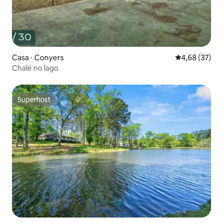
Casa ⋅ Conyers
4,68 de uma a
4,68 (37)
Chalé no lago
Superhost
Superhost