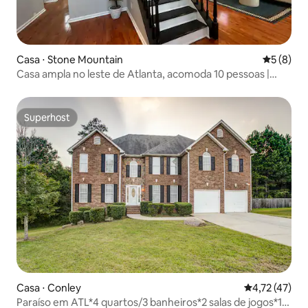
Casa ⋅ Stone Mountain
5 de uma 
5 (8)
Casa ampla no leste de Atlanta, acomoda 10 pessoas |
Estadias mensais
Superhost
Superhost
Casa ⋅ Conley
4,72 de uma a
4,72 (47)
Paraíso em ATL*4 quartos/3 banheiros*2 salas de jogos*10