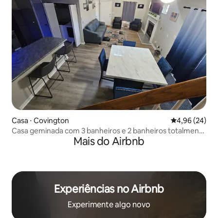
Casa ⋅ Covington
4,96 de uma a
4,96 (24)
Casa geminada com 3 banheiros e 2 banheiros totalmente
Mais do Airbnb
mobiliados!
Experiências no Airbnb
Experimente algo novo