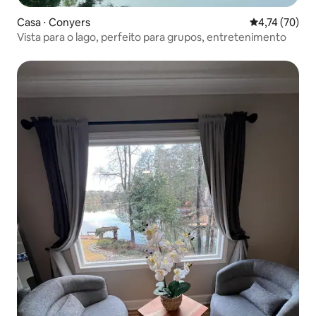
Casa ⋅ Conyers
4,74 de uma a
4,74 (70)
Vista para o lago, perfeito para grupos, entretenimento