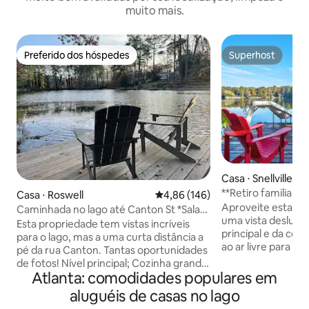
muito mais.
Preferido dos hóspedes
Superhost
Preferido dos hóspedes
Superhost
Casa ⋅ Snellville
**Retiro familiar c
Casa ⋅ Roswell
4,86 de uma avaliação média de 
4,86 (146)
quartos)
Aproveite esta cas
Caminhada no lago até Canton St *Sala
uma vista deslumb
de jogos/bar *chef kitc
Esta propriedade tem vistas incríveis
principal e da coz
para o lago, mas a uma curta distância a
ao ar livre para de
pé da rua Canton. Tantas oportunidades
manhã ao pôr do s
de fotos! Nível principal; Cozinha grande
queridos. Usamos apenas camas de alta
Atlanta: comodidades populares em
de plano aberto, sala de jantar com TV
qualidade para um
de 75”, solário, deck, churrasqueira, 3
aluguéis de casas no lago
descanso com cam
quartos, 2 banheiros e meio. Nível do