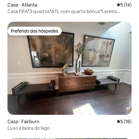
Casa ⋅ Atlanta
5 de uma a
5 (14)
Casa FiFA*3 quartos*ATL com quarto bônus*Lareira
externa *Acomoda 8 pessoas
Preferido dos hóspedes
Preferido dos hóspedes
Casa ⋅ Fairburn
5 de uma a
5 (18)
Luxo à beira do lago