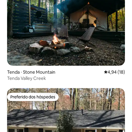
Tenda ⋅ Stone Mountain
4,94 de uma a
4,94 (18)
Tenda Valley Creek
Preferido dos hóspedes
Preferido dos hóspedes