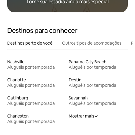
Torne sua estadia ainda mais especial
Destinos para conhecer
Destinos perto de você
Outros tipos de acomodações
Pr
Nashville
Panama City Beach
Aluguéis por temporada
Aluguéis por temporada
Charlotte
Destin
Aluguéis por temporada
Aluguéis por temporada
Gatlinburg
Savannah
Aluguéis por temporada
Aluguéis por temporada
Charleston
Mostrar mais
Aluguéis por temporada