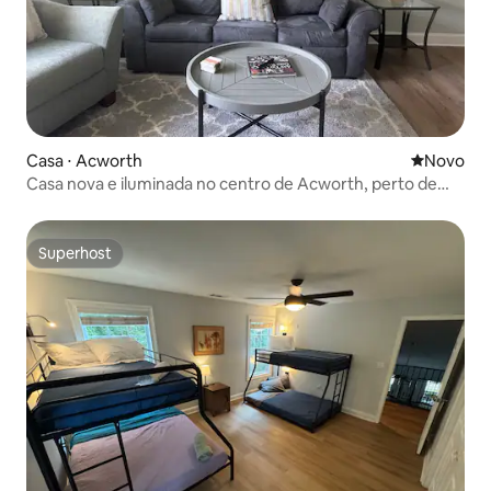
Casa ⋅ Acworth
Novo lugar
Novo
Casa nova e iluminada no centro de Acworth, perto de
LakePoint
Superhost
Superhost