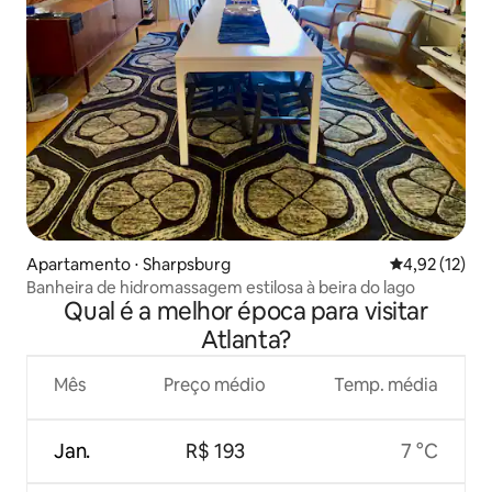
Apartamento ⋅ Sharpsburg
4,92 de uma a
4,92 (12)
Banheira de hidromassagem estilosa à beira do lago
Qual é a melhor época para visitar
Atlanta?
Mês
Preço médio
Temp. média
Jan.
R$ 193
7 °C