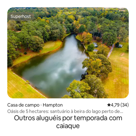
Superhost
Superhost
Casa de campo ⋅ Hampton
4,79 de uma a
4,79 (34)
Oásis de 5 hectares: santuário à beira do lago perto de
Outros aluguéis por temporada com
Atlanta
caiaque