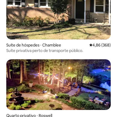
Suíte de hóspedes ⋅ Chamblee
4,86 de uma ava
4,86 (368)
Suíte privativa perto de transporte público.
Quarto privativo ⋅ Roswell