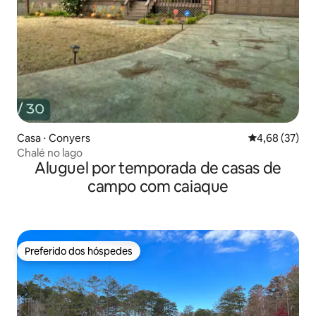
Casa ⋅ Conyers
4,68 de uma a
4,68 (37)
Chalé no lago
Aluguel por temporada de casas de
campo com caiaque
Preferido dos hóspedes
Preferido dos hóspedes