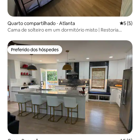
Quarto compartilhado ⋅ Atlanta
5 de uma 
5 (5)
Cama de solteiro em um dormitório misto | Restoria
Hostel
Preferido dos hóspedes
Preferido dos hóspedes