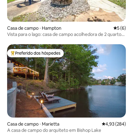
Casa de campo ⋅ Hampton
5 de uma 
5 (6)
Vista para o lago: casa de campo acolhedora de 2 quartos
perto de Atlanta
Preferido dos hóspedes
Entre os melhores preferidos dos hóspedes
Casa de campo ⋅ Marietta
4,93 de uma ava
4,93 (284)
A casa de campo do arquiteto em Bishop Lake