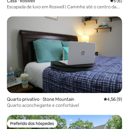
Casa ⋅ Roswell
5 de uma 
5 (6)
Escapada de luxo em Roswell | Caminhe até o centro da
cidade
Quarto privativo ⋅ Stone Mountain
4,56 de uma 
4,56 (9)
Quarto aconchegante e confortável
Preferido dos hóspedes
Preferido dos hóspedes