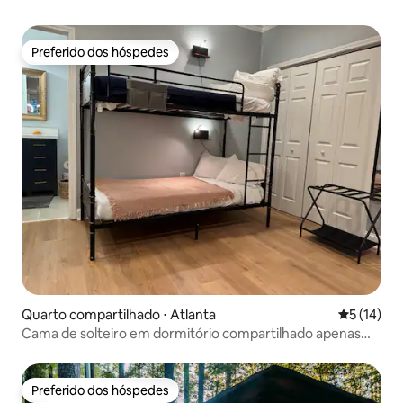
Preferido dos hóspedes
Preferido dos hóspedes
Quarto compartilhado ⋅ Atlanta
5 de uma a
5 (14)
Cama de solteiro em dormitório compartilhado apenas
para mulheres @ Restoria
Preferido dos hóspedes
Preferido dos hóspedes