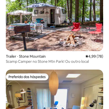
Trailer ⋅ Stone Mountain
4,99 de uma a
4,99 (78)
Scamp Camper no Stone Mtn Park! Ou outro local
Preferido dos hóspedes
Preferido dos hóspedes