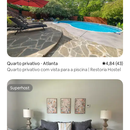
Quarto privativo ⋅ Atlanta
4,84 de uma a
4,84 (43)
Quarto privativo com vista para a piscina | Restoria Hostel
Superhost
Superhost