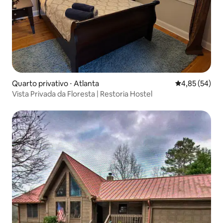
Quarto privativo ⋅ Atlanta
4,85 de uma a
4,85 (54)
Vista Privada da Floresta | Restoria Hostel