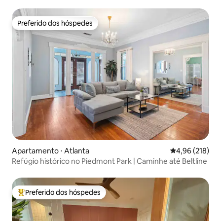
Preferido dos hóspedes
Preferido dos hóspedes
Apartamento ⋅ Atlanta
4,96 de uma av
4,96 (218)
Refúgio histórico no Piedmont Park | Caminhe até Beltline
Preferido dos hóspedes
Entre os melhores preferidos dos hóspedes