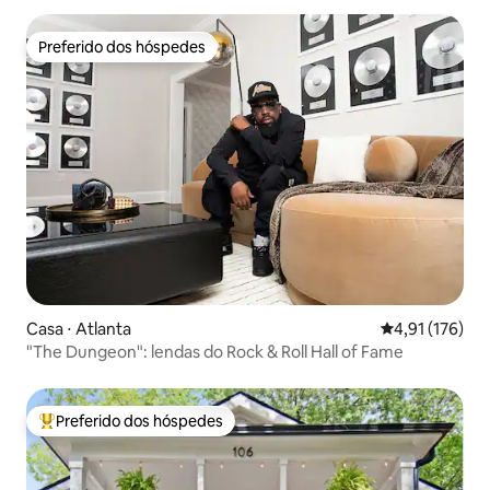
Preferido dos hóspedes
Preferido dos hóspedes
Casa ⋅ Atlanta
4,91 de uma av
4,91 (176)
"The Dungeon": lendas do Rock & Roll Hall of Fame
Preferido dos hóspedes
Entre os melhores preferidos dos hóspedes