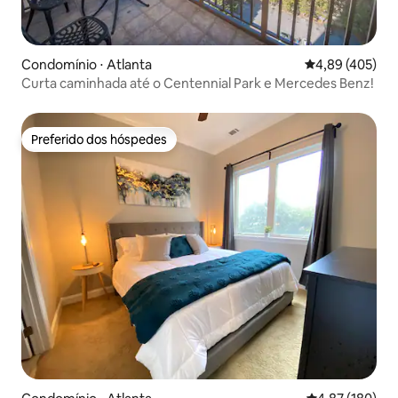
Condomínio ⋅ Atlanta
4,89 de uma av
4,89 (405)
Curta caminhada até o Centennial Park e Mercedes Benz!
Preferido dos hóspedes
Preferido dos hóspedes