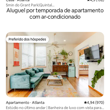
5min do Grant Park|Quintal
Aluguel por temporada de apartamento
Cercado|Estacionamento|Animais de estimação
com ar-condicionado
Preferido dos hóspedes
Preferido dos hóspedes
Apartamento ⋅ Atlanta
4,94 de uma ava
4,94 (970)
Estúdio no último andar | Banheira de luxo com vista para