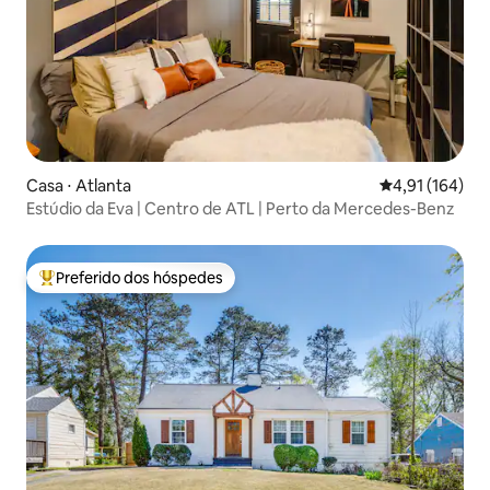
Casa ⋅ Atlanta
4,91 de uma av
4,91 (164)
Estúdio da Eva | Centro de ATL | Perto da Mercedes-Benz
Preferido dos hóspedes
Entre os melhores preferidos dos hóspedes