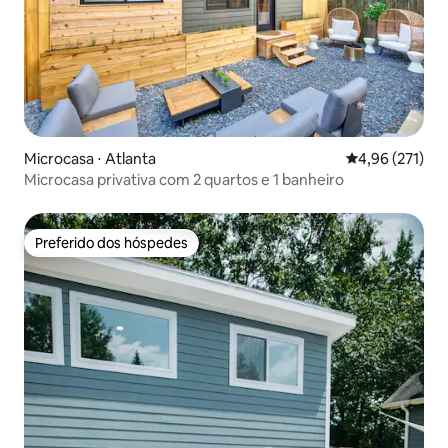
Microcasa ⋅ Atlanta
4,96 de uma av
4,96 (271)
Microcasa privativa com 2 quartos e 1 banheiro
Preferido dos hóspedes
Preferido dos hóspedes