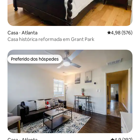
Casa ⋅ Atlanta
4,98 de uma ava
4,98 (576)
Casa histórica reformada em Grant Park
Preferido dos hóspedes
Preferido dos hóspedes
Casa ⋅ Atlanta
4,9 de uma av
4,9 (192)