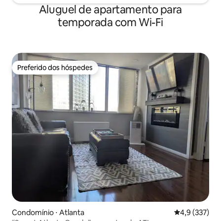
Aluguel de apartamento para
menos de 3 km.
temporada com Wi-Fi
Preferido dos hóspedes
Preferido dos hóspedes
Condomínio ⋅ Atlanta
4,9 de uma av
4,9 (337)