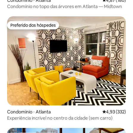
Condomínio ⋅ Atlanta
4,87 de uma av
4,87 (180)
Condomínio no topo das árvores em Atlanta — Midtown
Preferido dos hóspedes
Preferido dos hóspedes
Condomínio ⋅ Atlanta
4,93 de uma av
4,93 (332)
Experiência incrível no centro da cidade (sem carro)