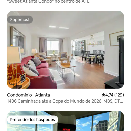
“Sweet Atlanta Condo” no centro de ATL
Superhost
Superhost
Condomínio ⋅ Atlanta
4,74 de uma av
4,74 (129)
1406 Caminhada até a Copa do Mundo de 2026, MBS, DT
ATL, Estacionamento
Preferido dos hóspedes
Preferido dos hóspedes