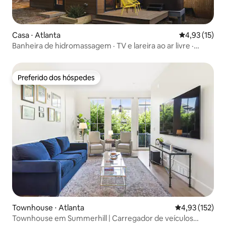
Casa ⋅ Atlanta
4,93 de uma a
4,93 (15)
Banheira de hidromassagem · TV e lareira ao ar livre ·
Terraço panorâmico
Preferido dos hóspedes
Preferido dos hóspedes
Townhouse ⋅ Atlanta
4,93 de uma av
4,93 (152)
Townhouse em Summerhill | Carregador de veículos