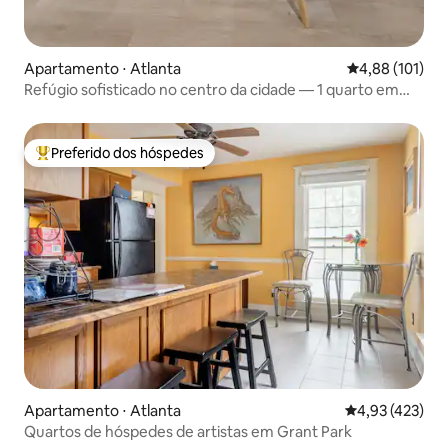
Apartamento ⋅ Atlanta
4,88 de uma av
4,88 (101)
Refúgio sofisticado no centro da cidade — 1 quarto em
prédio alto
Preferido dos hóspedes
Entre os melhores preferidos dos hóspedes
Apartamento ⋅ Atlanta
4,93 de uma av
4,93 (423)
Quartos de hóspedes de artistas em Grant Park