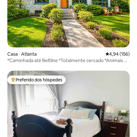
Casa ⋅ Atlanta
4,94 de uma av
4,94 (156)
*Caminhada até Beltline *Totalmente cercado *Animais de
estimação permitidos
Preferido dos hóspedes
Entre os melhores preferidos dos hóspedes