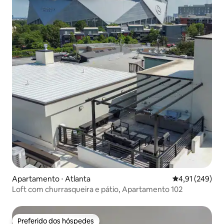
Apartamento ⋅ Atlanta
4,91 de uma av
4,91 (249)
Loft com churrasqueira e pátio, Apartamento 102
Preferido dos hóspedes