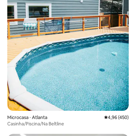
Microcasa ⋅ Atlanta
4,96 de uma av
4,96 (450)
Casinha/Piscina/Na Beltline