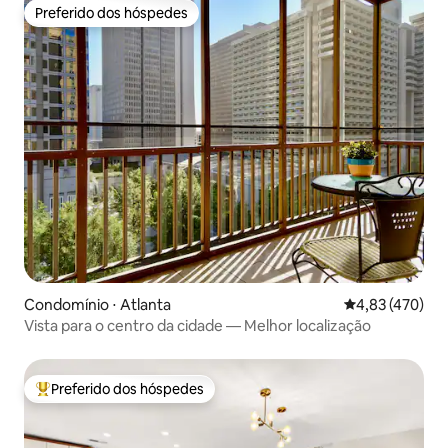
Preferido dos hóspedes
Preferido dos hóspedes
Condomínio ⋅ Atlanta
4,83 de uma av
4,83 (470)
Vista para o centro da cidade — Melhor localização
Preferido dos hóspedes
Entre os melhores preferidos dos hóspedes