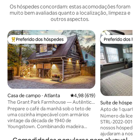
Os hóspedes concordam: estas acomodações foram
muito bem avaliadas quanto a localização, limpeza e
outros aspectos.
Preferido dos hóspedes
Preferido dos hó
Entre os melhores preferidos dos hóspedes
Preferido dos hó
Casa de campo ⋅ Atlanta
4,98 de uma avaliação média de 
4,98 (619)
The Grant Park Farmhouse — Autêntico
Suíte de hóspedes 
charme do sul
a
Prepare o café da manhã sob o teto de
Apto de 1 quarto 
uma cozinha impecável com armários
localização, a 5 km
Número da licença
vintage da década de 1940 de
STRL-2022-00161 OBRIGADO a todos os
Youngstown. Combinando madeira
nossos hóspedes a
branca, pisos de madeira de carvalho e
ajudaram a nos to
toques de azul pó, esta linda casa está
#1airbnb em Atlan