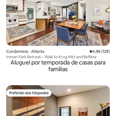
Condomínio ⋅ Atlanta
4,96 de uma av
4,96 (129)
Inman Park Retreat – Walk to Krog Mkt and Beltline
Aluguel por temporada de casas para
famílias
Preferido dos hóspedes
Preferido dos hóspedes