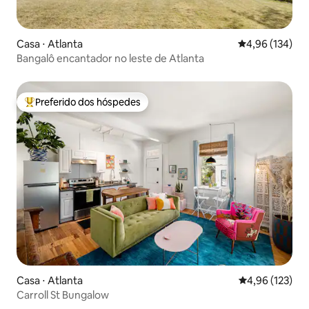
Casa ⋅ Atlanta
4,96 de uma av
4,96 (134)
Bangalô encantador no leste de Atlanta
Preferido dos hóspedes
Entre os melhores preferidos dos hóspedes
Casa ⋅ Atlanta
4,96 de uma av
4,96 (123)
Carroll St Bungalow