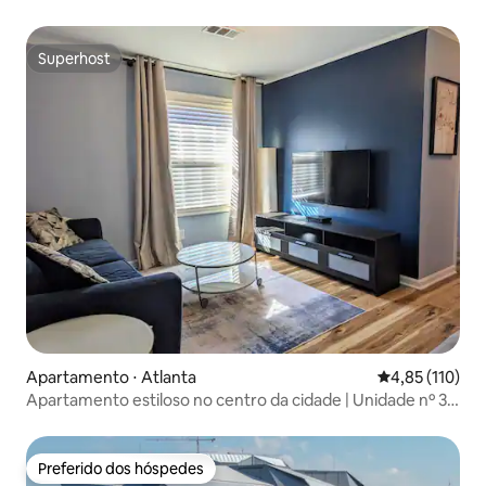
as árvores
Superhost
Superhost
Apartamento ⋅ Atlanta
4,85 de uma av
4,85 (110)
Apartamento estiloso no centro da cidade | Unidade nº 3 |
Perto de tudo!
Preferido dos hóspedes
Preferido dos hóspedes