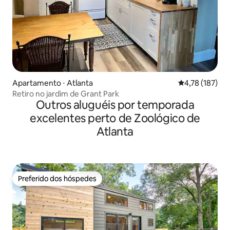
Apartamento ⋅ Atlanta
4,78 de uma av
4,78 (187)
Retiro no jardim de Grant Park
Outros aluguéis por temporada
excelentes perto de Zoológico de
Atlanta
Preferido dos hóspedes
Preferido dos hóspedes