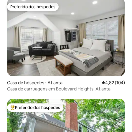
Preferido dos hóspedes
Preferido dos hóspedes
Casa de hóspedes ⋅ Atlanta
4,82 de uma av
4,82 (104)
Casa de carruagens em Boulevard Heights, Atlanta
Preferido dos hóspedes
Entre os melhores preferidos dos hóspedes