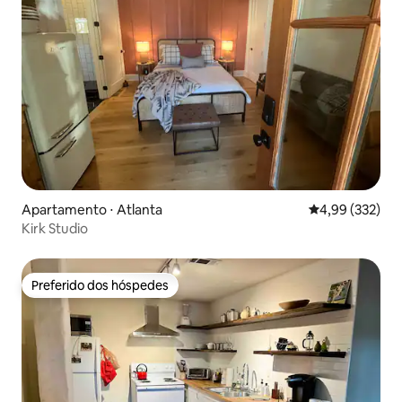
Apartamento ⋅ Atlanta
4,99 de uma av
4,99 (332)
Kirk Studio
Preferido dos hóspedes
Preferido dos hóspedes