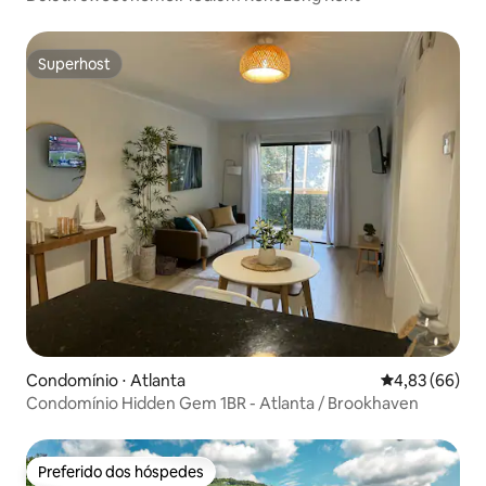
Superhost
Superhost
Condomínio ⋅ Atlanta
4,83 de uma a
4,83 (66)
Condomínio Hidden Gem 1BR - Atlanta / Brookhaven
Preferido dos hóspedes
Preferido dos hóspedes