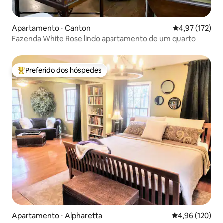
Apartamento ⋅ Canton
4,97 de uma av
4,97 (172)
Fazenda White Rose lindo apartamento de um quarto
Preferido dos hóspedes
Entre os melhores preferidos dos hóspedes
Apartamento ⋅ Alpharetta
4,96 de uma av
4,96 (120)