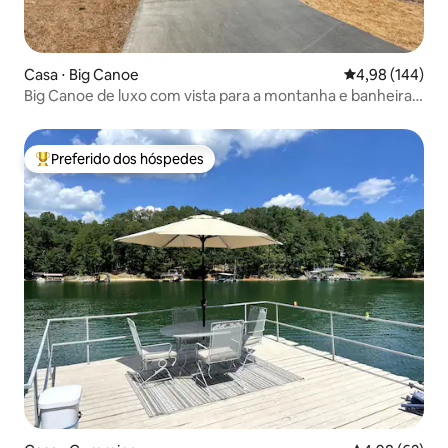
Casa ⋅ Big Canoe
4,98 de uma av
4,98 (144)
Big Canoe de luxo com vista para a montanha e banheira
de hidromassagem
Preferido dos hóspedes
Entre os melhores preferidos dos hóspedes