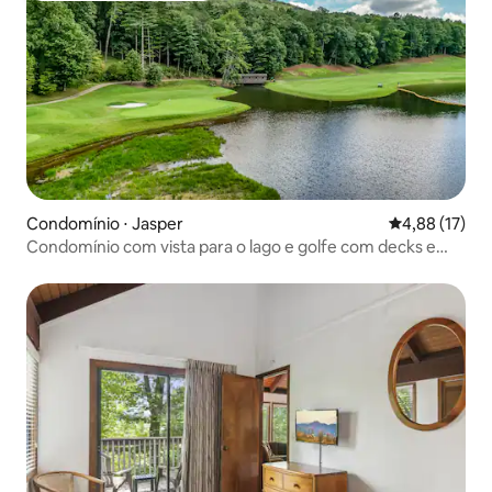
Condomínio ⋅ Jasper
4,88 de uma a
4,88 (17)
Condomínio com vista para o lago e golfe com decks e
lareira