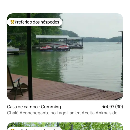
Preferido dos hóspedes
Entre os melhores preferidos dos hóspedes
Casa de campo ⋅ Cumming
4,97 de uma a
4,97 (30)
Chalé Aconchegante no Lago Lanier, Aceita Animais de
Estimação, Cercado 30+