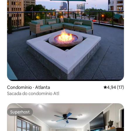
Condomínio ⋅ Atlanta
4,94 de uma a
4,94 (17)
Sacada do condomínio Atl
Superhost
Superhost