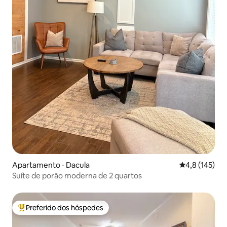
Apartamento ⋅ Dacula
4,8 de uma av
4,8 (145)
Suíte de porão moderna de 2 quartos
Preferido dos hóspedes
Entre os melhores preferidos dos hóspedes