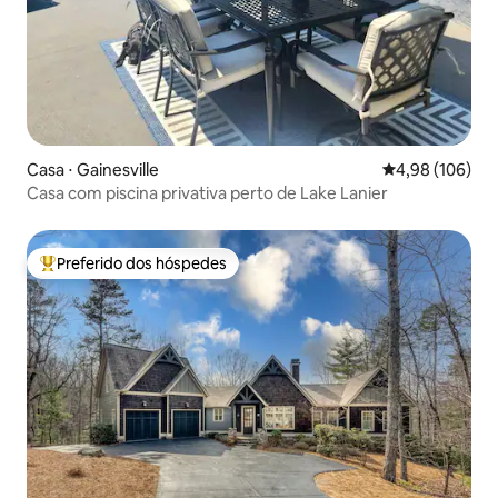
Casa ⋅ Gainesville
4,98 de uma av
4,98 (106)
Casa com piscina privativa perto de Lake Lanier
Preferido dos hóspedes
Entre os melhores preferidos dos hóspedes