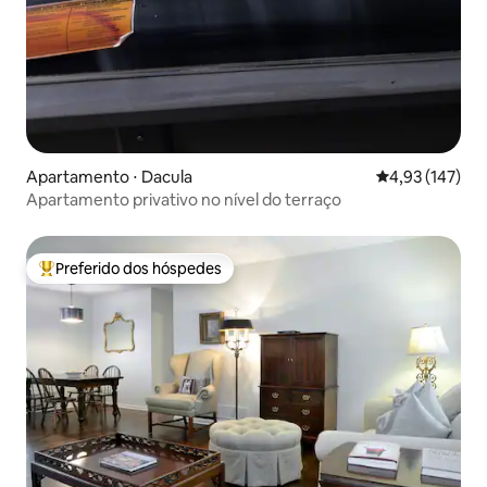
Apartamento ⋅ Dacula
4,93 de uma av
4,93 (147)
Apartamento privativo no nível do terraço
Preferido dos hóspedes
Entre os melhores preferidos dos hóspedes