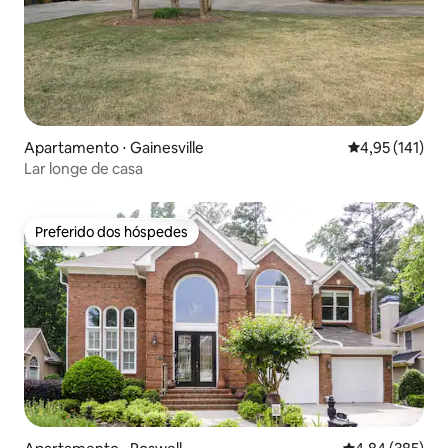
Apartamento ⋅ Gainesville
4,95 de uma av
4,95 (141)
Lar longe de casa
Preferido dos hóspedes
Preferido dos hóspedes