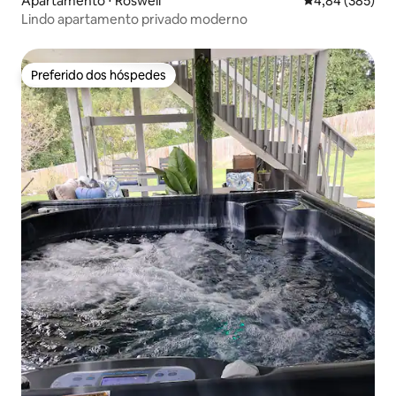
Apartamento ⋅ Roswell
4,84 de uma ava
4,84 (385)
Lindo apartamento privado moderno
Preferido dos hóspedes
Preferido dos hóspedes