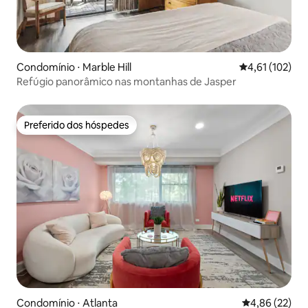
Condomínio ⋅ Marble Hill
4,61 de uma av
4,61 (102)
Refúgio panorâmico nas montanhas de Jasper
Preferido dos hóspedes
Preferido dos hóspedes
Condomínio ⋅ Atlanta
4,86 de uma a
4,86 (22)