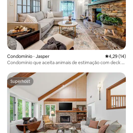
Condomínio ⋅ Jasper
4,29 de uma a
4,29 (14)
Condomínio que aceita animais de estimação com deck e
lareira
Superhost
Superhost