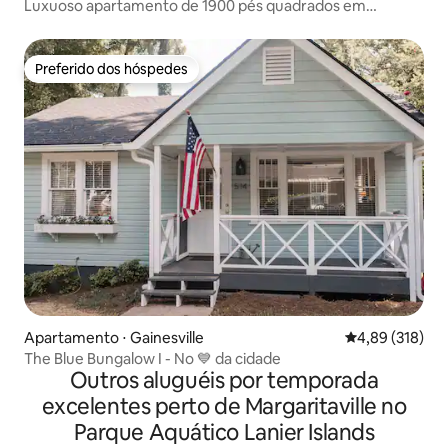
Luxuoso apartamento de 1900 pés quadrados em
Wooded Milton Home
Preferido dos hóspedes
Preferido dos hóspedes
Apartamento ⋅ Gainesville
4,89 de uma av
4,89 (318)
The Blue Bungalow I - No 💙 da cidade
Outros aluguéis por temporada
excelentes perto de Margaritaville no
Parque Aquático Lanier Islands