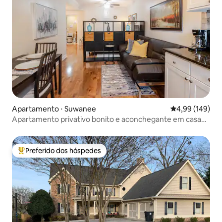
Apartamento ⋅ Suwanee
4,99 de uma av
4,99 (149)
Apartamento privativo bonito e aconchegante em casa
de família
Preferido dos hóspedes
Entre os melhores preferidos dos hóspedes