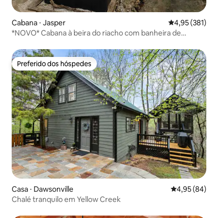
Cabana ⋅ Jasper
4,95 de uma av
4,95 (381)
*NOVO* Cabana à beira do riacho com banheira de
hidromassagem
Preferido dos hóspedes
Preferido dos hóspedes
Casa ⋅ Dawsonville
4,95 de uma a
4,95 (84)
Chalé tranquilo em Yellow Creek