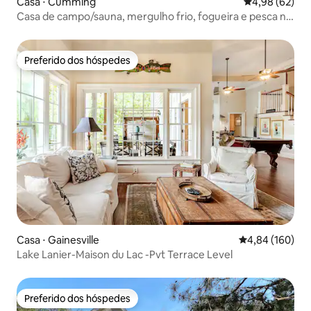
Casa ⋅ Cumming
4,98 de uma a
4,98 (62)
Casa de campo/sauna, mergulho frio, fogueira e pesca no
Canadá
Preferido dos hóspedes
Preferido dos hóspedes
Casa ⋅ Gainesville
4,84 de uma av
4,84 (160)
Lake Lanier-Maison du Lac -Pvt Terrace Level
Preferido dos hóspedes
Preferido dos hóspedes