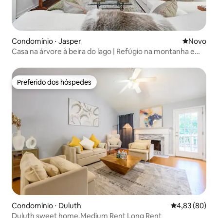
Condomínio ⋅ Jasper
Novo lugar
Novo
Casa na árvore à beira do lago | Refúgio na montanha em
Big Canoe
Preferido dos hóspedes
Preferido dos hóspedes
Condomínio ⋅ Duluth
4,83 de uma a
4,83 (80)
Duluth sweet home.Medium Rent Long Rent