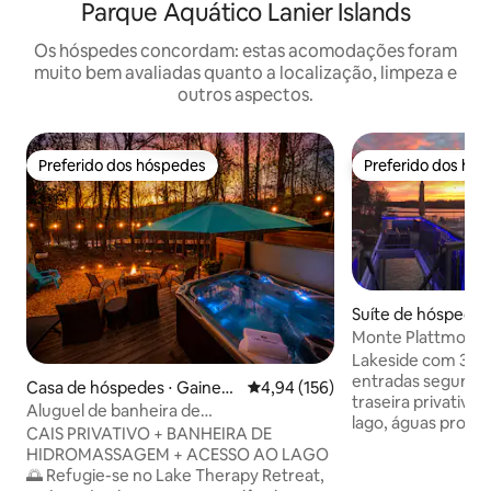
Parque Aquático Lanier Islands
Os hóspedes concordam: estas acomodações foram
muito bem avaliadas quanto a localização, limpeza e
outros aspectos.
Preferido dos hóspedes
Preferido dos hó
Preferido dos hóspedes
Preferido dos hó
Suíte de hóspede
od
Monte Plattmore 
Lanier
Lakeside com 3 qu
entradas seguras,
Casa de hóspedes ⋅ Gainesv
4,94 de uma avaliação média de 
4,94 (156)
traseira privativa.
ille
Aluguel de banheira de
lago, águas profun
hidromassagem/barco pontão/JetSKI,
CAIS PRIVATIVO + BANHEIRA DE
pesca. Doca de de
doca de 2 andares
HIDROMASSAGEM + ACESSO AO LAGO
duplo estilo reso
🌅 Refugie-se no Lake Therapy Retreat,
deck superior de 3