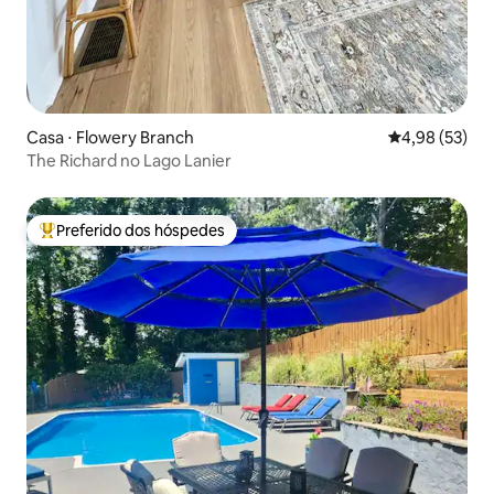
Casa ⋅ Flowery Branch
4,98 de uma a
4,98 (53)
The Richard no Lago Lanier
Preferido dos hóspedes
Entre os melhores preferidos dos hóspedes