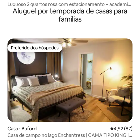
Luxuoso 2 quartos rosa com estacionamento + academia
Aluguel por temporada de casas para
perto do Lenox Mall
famílias
Preferido dos hóspedes
Preferido dos hóspedes
Casa ⋅ Buford
4,92 de uma a
4,92 (87)
Casa de campo no lago Enchantress | CAMA TIPO KING |