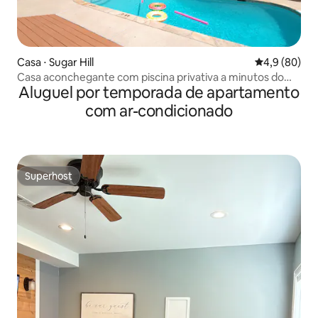
Casa ⋅ Sugar Hill
4,9 de uma a
4,9 (80)
Casa aconchegante com piscina privativa a minutos do
Aluguel por temporada de apartamento
Mall of Georgia
com ar-condicionado
Superhost
Superhost