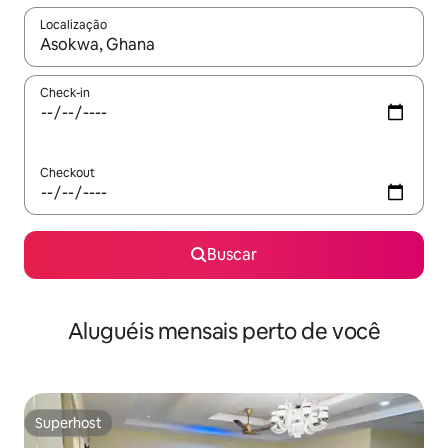
Localização
Quando os resultados estiverem disponíveis, explore-os usando
Check-in
Checkout
Buscar
Aluguéis mensais perto de você
Superhost
Superhost