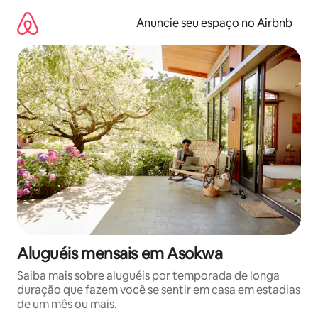
Pular
para
Anuncie seu espaço no Airbnb
o
conteúdo
Aluguéis mensais em Asokwa
Saiba mais sobre aluguéis por temporada de longa
duração que fazem você se sentir em casa em estadias
de um mês ou mais.