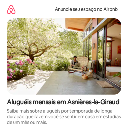
Pular
para
Anuncie seu espaço no Airbnb
o
conteúdo
Aluguéis mensais em Asnières-la-Giraud
Saiba mais sobre aluguéis por temporada de longa
duração que fazem você se sentir em casa em estadias
de um mês ou mais.