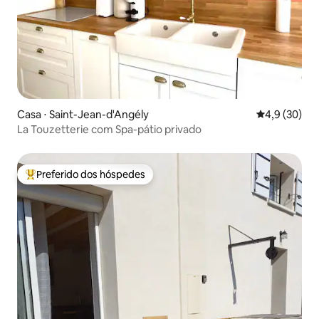
Casa ⋅ Saint-Jean-d'Angély
4,9 de uma a
4,9 (30)
La Touzetterie com Spa-pátio privado
Preferido dos hóspedes
Entre os melhores preferidos dos hóspedes