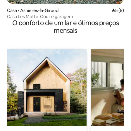
Casa ⋅ Asnières-la-Giraud
5 de uma 
5 (8)
Casa Les Motte-Cour e garagem
O conforto de um lar e ótimos preços
mensais