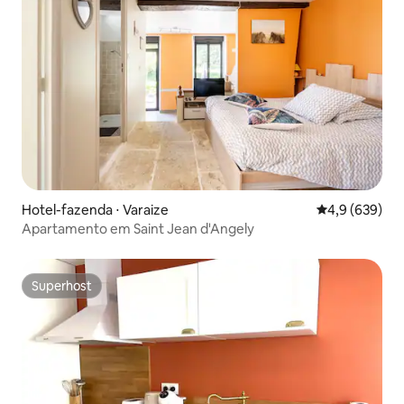
Hotel-fazenda ⋅ Varaize
4,9 de uma av
4,9 (639)
Apartamento em Saint Jean d'Angely
Superhost
Superhost