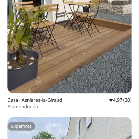
Casa ⋅ Asnières-la-Giraud
4,97 de uma a
4,97 (38)
A amendoeira
Superhost
Superhost