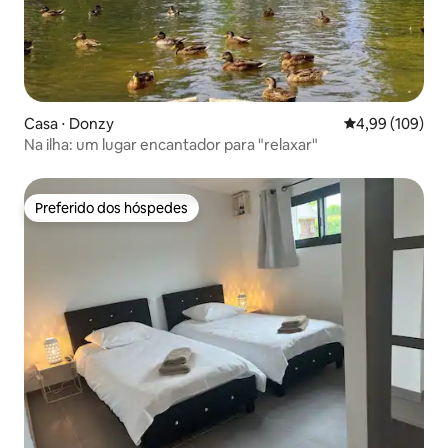
Casa ⋅ Donzy
4,99 de uma av
4,99 (109)
Na ilha: um lugar encantador para "relaxar"
Preferido dos hóspedes
Preferido dos hóspedes