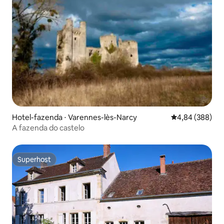
Hotel-fazenda ⋅ Varennes-lès-Narcy
4,84 de uma ava
4,84 (388)
A fazenda do castelo
Superhost
Superhost