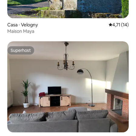
Casa ⋅ Velogny
4,71 de uma a
4,71 (14)
Maison Maya
Superhost
Superhost