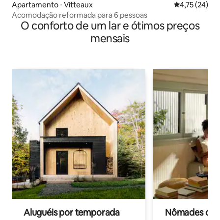
Apartamento ⋅ Vitteaux
4,75 de uma a
4,75 (24)
Acomodação reformada para 6 pessoas
O conforto de um lar e ótimos preços
mensais
Aluguéis por temporada
Nômades digit