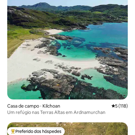
Casa de campo ⋅ Kilchoan
5 de uma av
5 (118)
Um refúgio nas Terras Altas em Ardnamurchan
Preferido dos hóspedes
Entre os melhores preferidos dos hóspedes