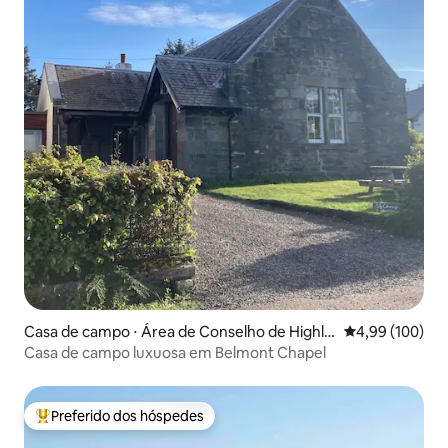
Casa de campo ⋅ Área de Conselho de Highla
4,99 de uma av
4,99 (100)
nd
Casa de campo luxuosa em Belmont Chapel
Preferido dos hóspedes
Entre os melhores preferidos dos hóspedes