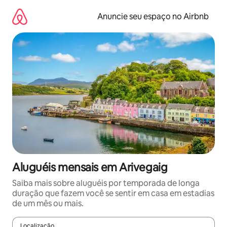
Pular
para
Anuncie seu espaço no Airbnb
o
conteúdo
Aluguéis mensais em Arivegaig
Saiba mais sobre aluguéis por temporada de longa
duração que fazem você se sentir em casa em estadias
de um mês ou mais.
Localização