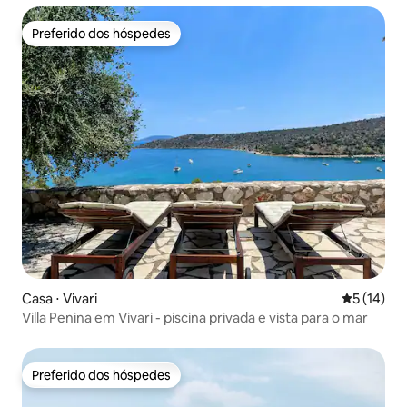
Preferido dos hóspedes
Preferido dos hóspedes
Casa ⋅ Vivari
5 de uma a
5 (14)
Villa Penina em Vivari - piscina privada e vista para o mar
Preferido dos hóspedes
Preferido dos hóspedes