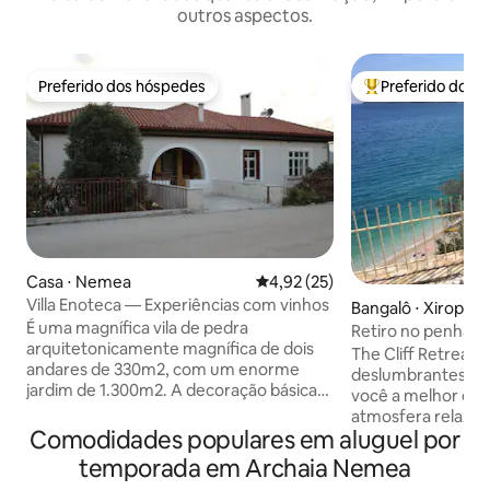
outros aspectos.
Preferido dos hóspedes
Preferido dos 
Preferido dos hóspedes
Entre os melhore
Casa ⋅ Nemea
4,92 de uma avaliação média de
4,92 (25)
Villa Enoteca — Experiências com vinhos
Bangalô ⋅ Xiropig
É uma magnífica vila de pedra
Retiro no penhasco
arquitetonicamente magnífica de dois
praia e vista para 
The Cliff Retreat -
andares de 330m2, com um enorme
deslumbrantes O Cliff Retreat oferece a
jardim de 1.300m2. A decoração básica
você a melhor es
da casa permanece a mesma, com
atmosfera relaxa
móveis da era entre guerras quando foi
Comodidades populares em aluguel por
vista de 180 graus
construída (1930). A casa de hóspedes
Uma experiência 
temporada em Archaia Nemea
está localizada no piso superior da casa e
caminhe por degr