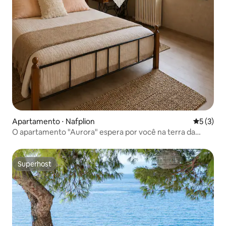
Apartamento ⋅ Nafplion
5 de uma 
5 (3)
O apartamento "Aurora" espera por você na terra da
Argólida!
Superhost
Superhost