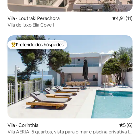
Vila ⋅ Loutraki Perachora
4,91 de uma a
4,91 (11)
Vila de luxo Elia Cove I
Preferido dos hóspedes
Entre os melhores preferidos dos hóspedes
Vila ⋅ Corinthia
5 de uma 
5 (6)
Vila AERIA: 5 quartos, vista para o mar e piscina privativa I
Luxo