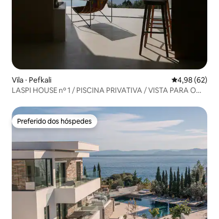
Vila ⋅ Pefkali
4,98 de uma a
4,98 (62)
LASPI HOUSE nº 1 / PISCINA PRIVATIVA / VISTA PARA O
MAR
Preferido dos hóspedes
Preferido dos hóspedes