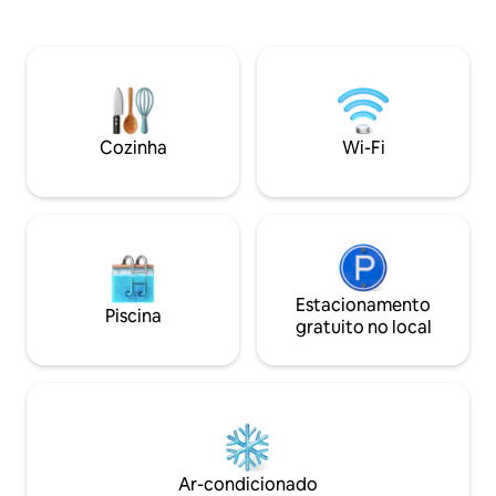
é composta por 3 quartos, uma sala de
pedra através de 
estar com uma lareira, uma sala de jantar
para uma praia de 
para dez pessoas, uma cozinha grande e
clara. Cada quarto
totalmente equipada, um banheiro e um
maximizar a vista 
segundo WC. Todos os quartos têm um
com os sons rítmi
terraço pessoal. Um total de seis
metros abaixo. Um 
pessoas podem ser acomodadas.
famílias com crian
Cozinha
Wi-Fi
românticos.
Estacionamento
Piscina
gratuito no local
Ar-condicionado