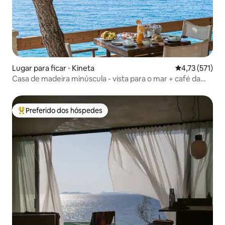
Lugar para ficar ⋅ Kineta
4,73 de uma av
4,73 (571)
Casa de madeira minúscula - vista para o mar + café da
manhã
Preferido dos hóspedes
Entre os melhores preferidos dos hóspedes