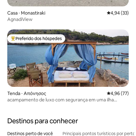
Casa ⋅ Monastiraki
4,94 de uma a
4,94 (33)
AgnadiView
Preferido dos hóspedes
Entre os melhores preferidos dos hóspedes
Tenda ⋅ Απόνησος
4,96 de uma a
4,96 (77)
acampamento de luxo com segurança em uma ilha
privativa
Destinos para conhecer
Destinos perto de você
Principais pontos turísticos por perto