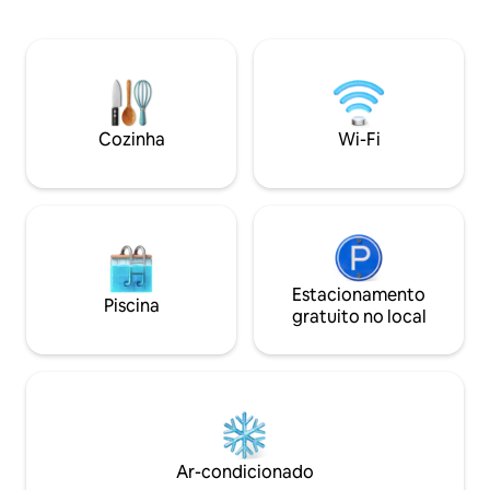
pedra através de uma entrada privada
Náuplia: 600m Bo
para uma praia de seixos de água azul
Arqueológico de N
clara. Cada quarto foi projetado para
Arvanitia: 600m Sí
maximizar a vista para o mar e relaxar
Micenas: 24 km Te
com os sons rítmicos das ondas a poucos
Epidauro: 27 km V
metros abaixo. Um lugar ideal para
km
famílias com crianças ou fins de semana
Cozinha
Wi-Fi
românticos.
Estacionamento
Piscina
gratuito no local
Ar-condicionado