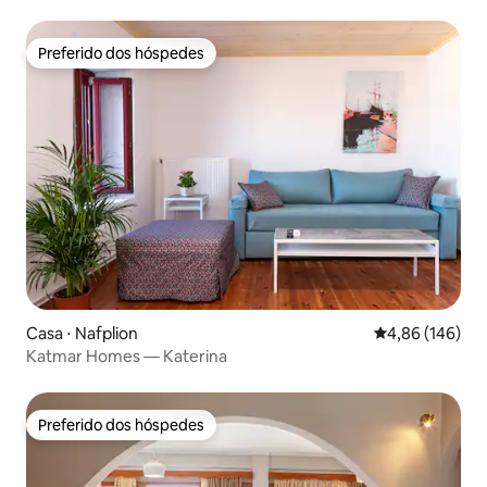
Preferido dos hóspedes
Preferido dos hóspedes
Casa ⋅ Nafplion
4,86 de uma av
4,86 (146)
Katmar Homes — Katerina
Preferido dos hóspedes
Preferido dos hóspedes