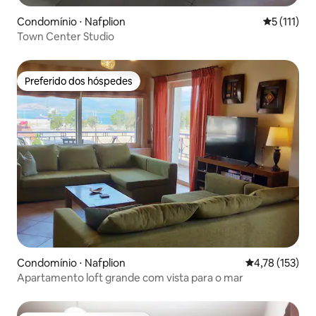
Condomínio ⋅ Nafplion
5 de uma av
5 (111)
Town Center Studio
Preferido dos hóspedes
Preferido dos hóspedes
Condomínio ⋅ Nafplion
4,78 de uma av
4,78 (153)
Apartamento loft grande com vista para o mar