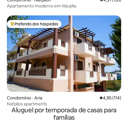
Apartamento moderno em Náuplia
Preferido dos hóspedes
Entre os melhores preferidos dos hóspedes
Condomínio ⋅ Aria
4,95 de uma av
4,95 (114)
Nafplios apartments
Aluguel por temporada de casas para
famílias