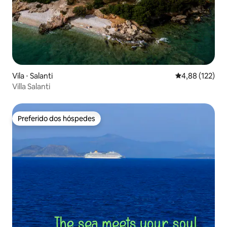
Vila ⋅ Salanti
4,88 de uma av
4,88 (122)
Villa Salanti
Preferido dos hóspedes
Preferido dos hóspedes