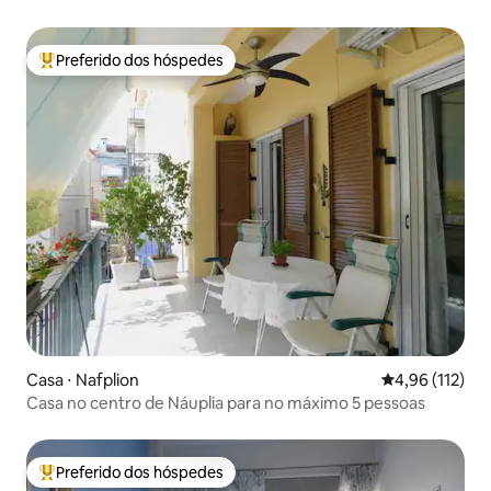
Preferido dos hóspedes
Entre os melhores preferidos dos hóspedes
Casa ⋅ Nafplion
4,96 de uma av
4,96 (112)
Casa no centro de Náuplia para no máximo 5 pessoas
Preferido dos hóspedes
Entre os melhores preferidos dos hóspedes