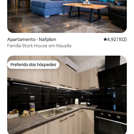
Apartamento ⋅ Nafplion
4,92 de uma av
4,92 (102)
Família Stork House em Náuplia
Preferido dos hóspedes
Preferido dos hóspedes