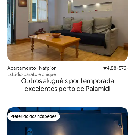
Apartamento ⋅ Nafplion
4,88 de uma ava
4,88 (576)
Estúdio barato e chique
Outros aluguéis por temporada
excelentes perto de Palamidi
Preferido dos hóspedes
Preferido dos hóspedes