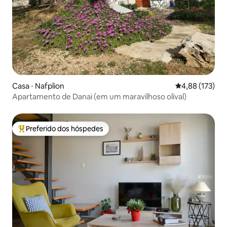
Casa ⋅ Nafplion
4,88 de uma av
4,88 (173)
Apartamento de Danai (em um maravilhoso olival)
Preferido dos hóspedes
Entre os melhores preferidos dos hóspedes