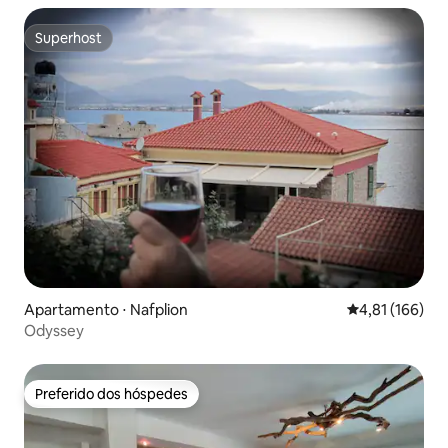
Superhost
Superhost
Apartamento ⋅ Nafplion
4,81 de uma av
4,81 (166)
Odyssey
Preferido dos hóspedes
Preferido dos hóspedes