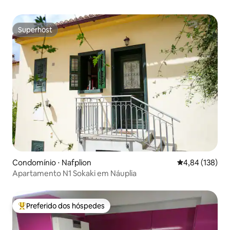
Superhost
Superhost
Condomínio ⋅ Nafplion
4,84 de uma av
4,84 (138)
Apartamento N1 Sokaki em Náuplia
Preferido dos hóspedes
Entre os melhores preferidos dos hóspedes