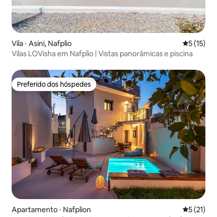
Vila ⋅ Asini, Nafplio
5 de uma a
5 (15)
Vilas LOVisha em Nafplio | Vistas panorâmicas e piscina
Preferido dos hóspedes
Preferido dos hóspedes
Apartamento ⋅ Nafplion
5 de uma a
5 (21)