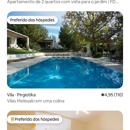
Apartamento de 2 quartos com vista para o jardim | FD
Suites Náuplia
Preferido dos hóspedes
Preferido dos hóspedes
Vila ⋅ Pirgiotika
4,95 de uma av
4,95 (110)
Vilas Melissaki em uma colina
Preferido dos hóspedes
Entre os melhores preferidos dos hóspedes