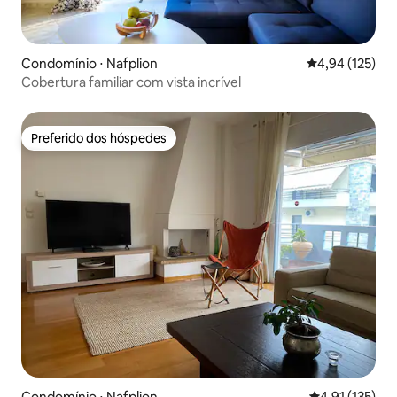
Condomínio ⋅ Nafplion
4,94 de uma av
4,94 (125)
Cobertura familiar com vista incrível
Preferido dos hóspedes
Preferido dos hóspedes
Condomínio ⋅ Nafplion
4,91 de uma av
4,91 (135)