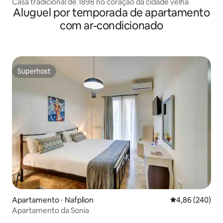
Casa tradicional de 1898 no coração da cidade velha
Aluguel por temporada de apartamento
com ar-condicionado
Superhost
Superhost
Apartamento ⋅ Nafplion
4,86 de uma ava
4,86 (240)
Apartamento da Sonia