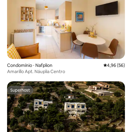
Condomínio ⋅ Nafplion
4,96 de uma a
4,96 (56)
Amarillo Apt. Náuplia Centro
Superhost
Superhost