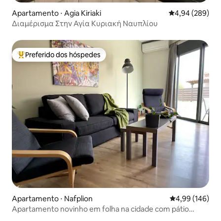
Apartamento ⋅ Agia Kiriaki
4,94 de uma ava
4,94 (289)
Διαμέρισμα Στην Αγία Κυριακή Ναυπλίου
Preferido dos hóspedes
Entre os melhores preferidos dos hóspedes
Apartamento ⋅ Nafplion
4,99 de uma av
4,99 (146)
Apartamento novinho em folha na cidade com pátio
privativo