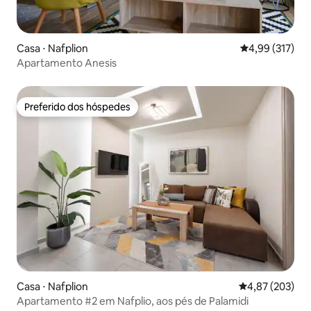
Casa ⋅ Nafplion
4,99 de uma av
4,99 (317)
Apartamento Anesis
Preferido dos hóspedes
Preferido dos hóspedes
Casa ⋅ Nafplion
4,87 de uma av
4,87 (203)
Apartamento #2 em Nafplio, aos pés de Palamidi