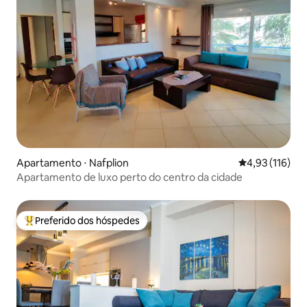
Apartamento ⋅ Nafplion
4,93 de uma av
4,93 (116)
Apartamento de luxo perto do centro da cidade
Preferido dos hóspedes
Entre os melhores preferidos dos hóspedes