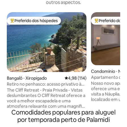
outros aspectos.
Preferido dos hóspedes
Preferido dos 
Entre os melhores preferidos dos hóspedes
Entre os melhore
Condomínio ⋅ Nafp
Apartamento de lu
Bangalô ⋅ Xiropigado
4,98 de uma avaliação média de 
4,98 (114)
coração de Náupli
Nosso novo apart
Retiro no penhasco: acesso privativo à
oferece uma estad
praia e vista para o mar
The Cliff Retreat - Praia Privada - Vistas
visita a Náuplia. 
deslumbrantes O Cliff Retreat oferece a
localizado em uma
você a melhor escapadela e uma
central, bem no ca
atmosfera relaxante com uma magnífica
nos arredores do c
Comodidades populares para aluguel
vista de 180 graus do Golfo Argólico.
poucos minutos a pé). Pon
Uma experiência completamente única,
por temporada perto de Palamidi
referência mais p
caminhe por degraus esculpidos em
Acronáuplia: 550