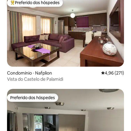
Preferido dos hóspedes
Entre os melhores preferidos dos hóspedes
Condomínio ⋅ Nafplion
4,96 de uma av
4,96 (271)
Vista do Castelo de Palamidi
Preferido dos hóspedes
Preferido dos hóspedes