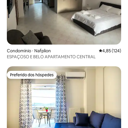
Condomínio ⋅ Nafplion
4,85 de uma av
4,85 (124)
ESPAÇOSO E BELO APARTAMENTO CENTRAL
Preferido dos hóspedes
Preferido dos hóspedes