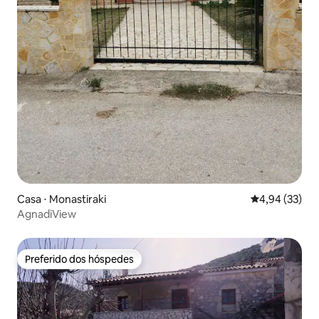
Casa ⋅ Monastiraki
4,94 de uma a
4,94 (33)
AgnadiView
Preferido dos hóspedes
Preferido dos hóspedes