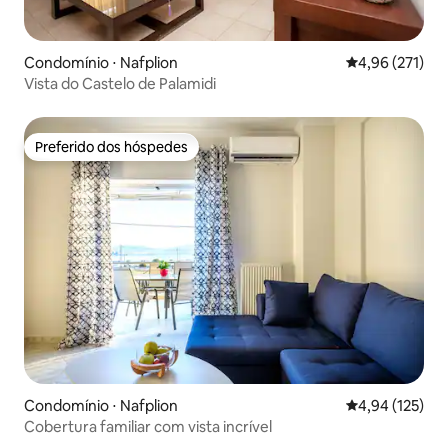
Condomínio ⋅ Nafplion
4,96 de uma av
4,96 (271)
Vista do Castelo de Palamidi
Preferido dos hóspedes
Preferido dos hóspedes
Condomínio ⋅ Nafplion
4,94 de uma av
4,94 (125)
Cobertura familiar com vista incrível