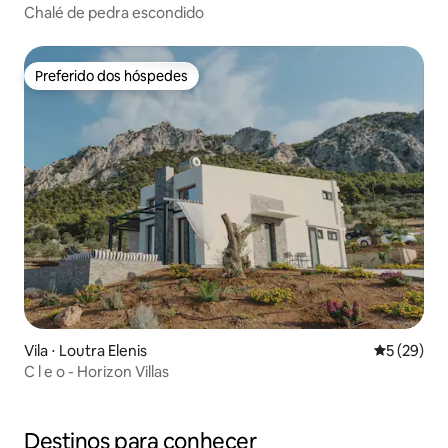
Chalé de pedra escondido
Preferido dos hóspedes
Preferido dos hóspedes
Vila ⋅ Loutra Elenis
5 de uma a
5 (29)
C l e o - Horizon Villas
Destinos para conhecer