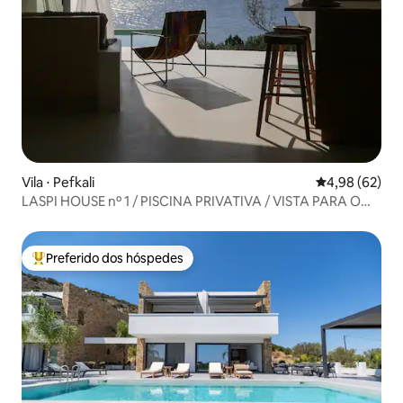
Vila ⋅ Pefkali
4,98 de uma a
4,98 (62)
LASPI HOUSE nº 1 / PISCINA PRIVATIVA / VISTA PARA O
MAR
Preferido dos hóspedes
Entre os melhores preferidos dos hóspedes