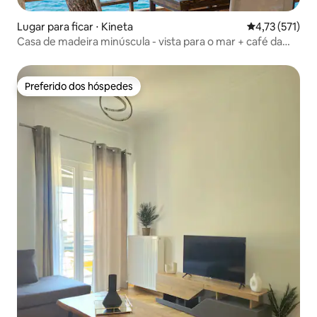
Lugar para ficar ⋅ Kineta
4,73 de uma av
4,73 (571)
Casa de madeira minúscula - vista para o mar + café da
manhã
Preferido dos hóspedes
Preferido dos hóspedes