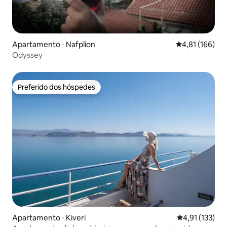
Apartamento ⋅ Nafplion
4,81 de uma av
4,81 (166)
Odyssey
Preferido dos hóspedes
Preferido dos hóspedes
Apartamento ⋅ Kiveri
4,91 de uma av
4,91 (133)