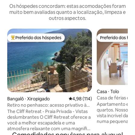
Os hóspedes concordam: estas acomodações foram
muito bem avaliadas quanto a localização, limpeza e
outros aspectos.
Preferido dos hóspedes
Preferido dos hó
Entre os melhores preferidos dos hóspedes
Preferido dos hó
Casa ⋅ Tolo
Casa de férias da 
Bangalô ⋅ Xiropigado
4,98 de uma avaliação média de 
4,98 (114)
panorâmica para 
Apartamento espa
Retiro no penhasco: acesso privativo à
quartos. Nosso a
praia e vista para o mar
The Cliff Retreat - Praia Privada - Vistas
vista incrível da b
deslumbrantes O Cliff Retreat oferece a
numa pequena coli
você a melhor escapadela e uma
praia e a segundo
atmosfera relaxante com uma magnífica
autocarro. Há ar condicionado em todos
vista de 180 graus do Golfo Argólico.