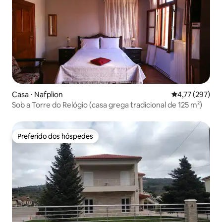
Casa ⋅ Nafplion
4,77 de uma av
4,77 (297)
Sob a Torre do Relógio (casa grega tradicional de 125 m²)
Preferido dos hóspedes
Preferido dos hóspedes