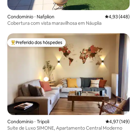
Condomínio ⋅ Nafplion
4,93 de uma av
4,93 (448)
Cobertura com vista maravilhosa em Náuplia
Preferido dos hóspedes
Entre os melhores preferidos dos hóspedes
Condomínio ⋅ Tripoli
4,97 de uma av
4,97 (149)
Suíte de Luxo SIMONE, Apartamento Central Moderno