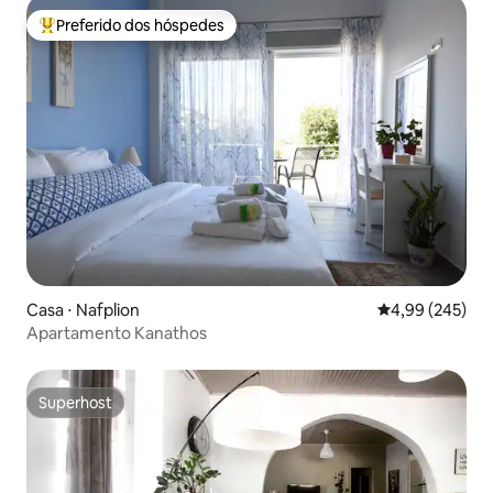
Preferido dos hóspedes
Entre os melhores preferidos dos hóspedes
Casa ⋅ Nafplion
4,99 de uma ava
4,99 (245)
Apartamento Kanathos
Superhost
Superhost