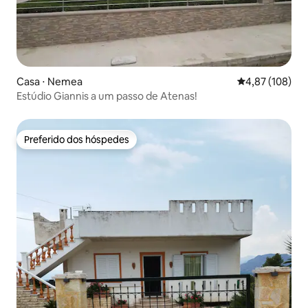
Casa ⋅ Nemea
4,87 de uma av
4,87 (108)
Estúdio Giannis a um passo de Atenas!
Preferido dos hóspedes
Preferido dos hóspedes