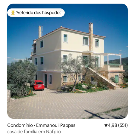
Preferido dos hóspedes
Entre os melhores preferidos dos hóspedes
Condomínio ⋅ Emmanouil Pappas
4,98 de uma av
4,98 (551)
casa de família em Nafplio