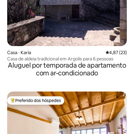
Casa ⋅ Karia
4,87 de uma a
4,87 (23)
Casa de aldeia tradicional em Argolis para 6 pessoas
Aluguel por temporada de apartamento
com ar-condicionado
Preferido dos hóspedes
Entre os melhores preferidos dos hóspedes