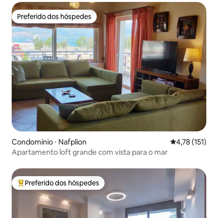
Preferido dos hóspedes
Preferido dos hóspedes
Condomínio ⋅ Nafplion
4,78 de uma av
4,78 (151)
Apartamento loft grande com vista para o mar
Preferido dos hóspedes
Entre os melhores preferidos dos hóspedes