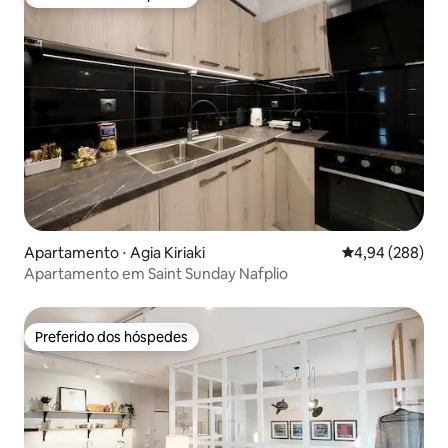
Preferido dos hóspedes
Apartamento ⋅ Agia Kiriaki
4,94 de uma ava
4,94 (288)
Apartamento em Saint Sunday Nafplio
Preferido dos hóspedes
Preferido dos hóspedes