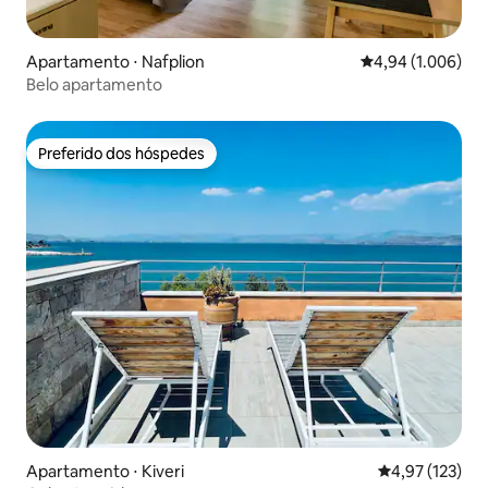
Apartamento ⋅ Nafplion
4,94 de uma aval
4,94 (1.006)
Belo apartamento
Preferido dos hóspedes
Preferido dos hóspedes
Apartamento ⋅ Kiveri
4,97 de uma av
4,97 (123)