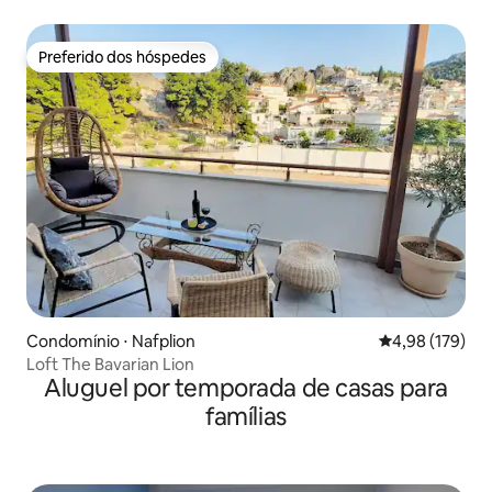
Preferido dos hóspedes
Preferido dos hóspedes
Condomínio ⋅ Nafplion
4,98 de uma av
4,98 (179)
Loft The Bavarian Lion
Aluguel por temporada de casas para
famílias