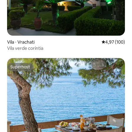
Vila ⋅ Vrachati
4,97 de uma av
4,97 (100)
Vila verde coríntia
Superhost
Superhost