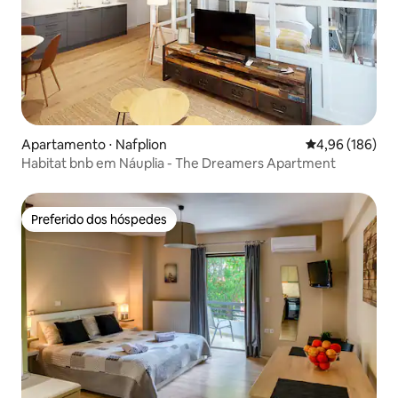
Apartamento ⋅ Nafplion
4,96 de uma av
4,96 (186)
Habitat bnb em Náuplia - The Dreamers Apartment
Preferido dos hóspedes
Preferido dos hóspedes