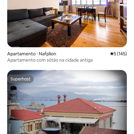
Apartamento ⋅ Nafplion
5 de uma av
5 (145)
Apartamento com sótão na cidade antiga
Superhost
Superhost