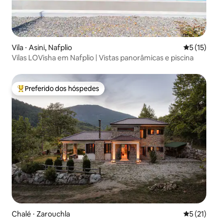
Vila ⋅ Asini, Nafplio
5 de uma a
5 (15)
Vilas LOVisha em Nafplio | Vistas panorâmicas e piscina
Preferido dos hóspedes
Entre os melhores preferidos dos hóspedes
Chalé ⋅ Zarouchla
5 de uma a
5 (21)