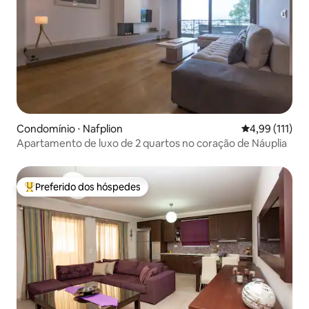
Condomínio ⋅ Nafplion
4,99 de uma av
4,99 (111)
Apartamento de luxo de 2 quartos no coração de Náuplia
Preferido dos hóspedes
Entre os melhores preferidos dos hóspedes