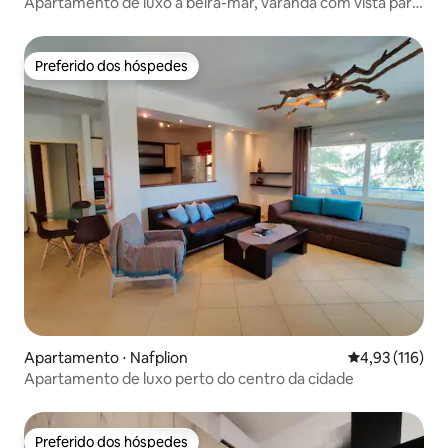
Apartamento de luxo à beira-mar, varanda com vista para
o mar
Preferido dos hóspedes
Preferido dos hóspedes
Apartamento ⋅ Nafplion
4,93 de uma av
4,93 (116)
Apartamento de luxo perto do centro da cidade
Preferido dos hóspedes