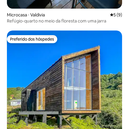
Microcasa ⋅ Valdivia
5 de uma 
5 (9)
Refúgio-quarto no meio da floresta com uma jarra
Preferido dos hóspedes
Preferido dos hóspedes