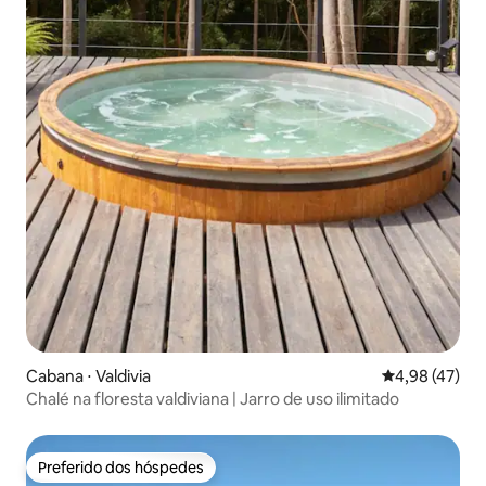
Cabana ⋅ Valdivia
4,98 de uma a
4,98 (47)
Chalé na floresta valdiviana | Jarro de uso ilimitado
Preferido dos hóspedes
Preferido dos hóspedes