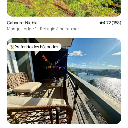
Cabana ⋅ Niebla
4,72 de uma av
4,72 (158)
Mango Lodge 1 - Refúgio à beira-mar
Preferido dos hóspedes
Entre os melhores preferidos dos hóspedes