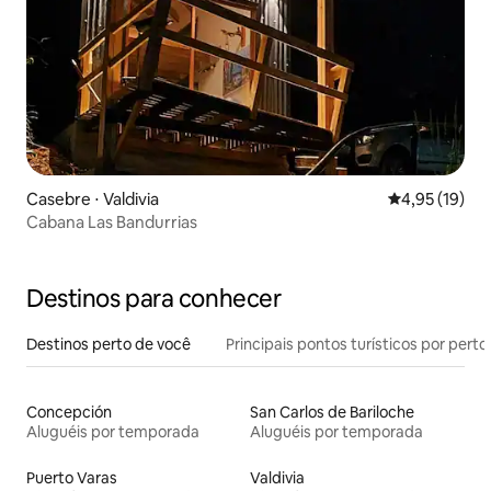
Casebre ⋅ Valdivia
4,95 de uma a
4,95 (19)
Cabana Las Bandurrias
Destinos para conhecer
Destinos perto de você
Principais pontos turísticos por perto
Concepción
San Carlos de Bariloche
Aluguéis por temporada
Aluguéis por temporada
Puerto Varas
Valdivia