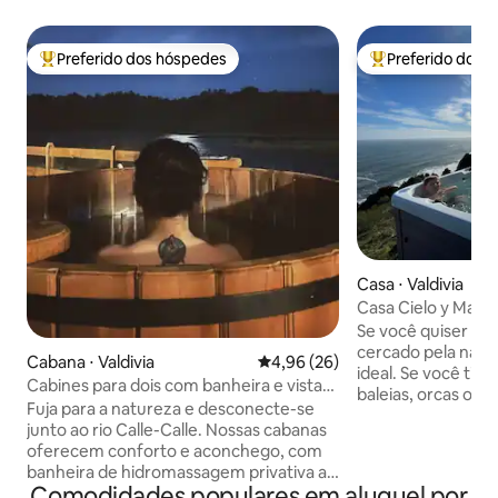
Preferido dos hóspedes
Preferido dos 
Entre os melhores preferidos dos hóspedes
Entre os melhore
Casa ⋅ Valdivia
Casa Cielo y Mar
Se você quiser pa
cercado pela natur
Cabana ⋅ Valdivia
4,96 de uma avaliação média de
4,96 (26)
ideal. Se você tive
Cabines para dois com banheira e vista
baleias, orcas ou 
para o rio
Fuja para a natureza e desconecte-se
família confortáve
junto ao rio Calle-Calle. Nossas cabanas
oceano de um lado 
oferecem conforto e aconchego, com
do outro. Banheira de hidromassagem à
banheira de hidromassagem privativa ao
disposição do hós
Comodidades populares em aluguel por
ar livre no terraço, vista para o rio e um