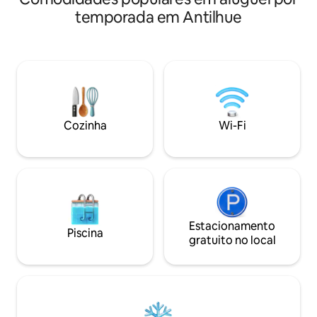
Quarto principal c
ambiente natural. Ideal para casais que
temporada em Antilhue
O segundo e o ter
procuram relaxar, celebrar um
mesmos, com duas
momento especial ou se reconectar. A
outro banheiro. Máquina de lavar
apenas 25 minutos do centro de Valdivia,
roupas. STARLINK ! Cozinha completa A
em meio à natureza, pássaros, silêncio e
5 minutos de carro
águas cristalinas. Um refúgio intimista
minutos do centro 
onde o tempo para. (Extras opcionais:
jarra de cerâmica US$ 20.000 – café da
manhã para dois US$ 12.000 – animal de
Cozinha
Wi-Fi
estimação US$ 15.000)
Estacionamento
Piscina
gratuito no local