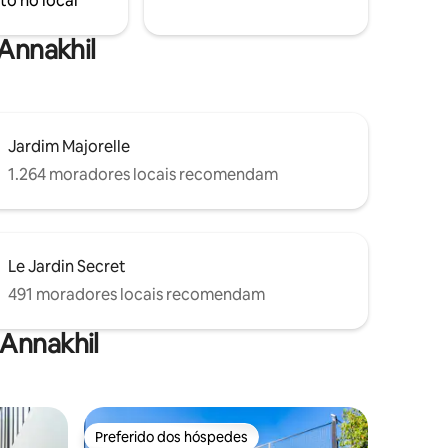
to no local
Esperamos que você goste de ficar lá
tanto quanto nós.
 Annakhil
Jardim Majorelle
1.264 moradores locais recomendam
Le Jardin Secret
491 moradores locais recomendam
Annakhil
Preferido dos hóspedes
Preferido dos hóspedes