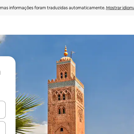
mas informações foram traduzidas automaticamente. 
Mostrar idioma
ore-os usando as seta para cima e para baixo do teclado ou tocando e