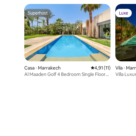
Superhost
Luxe
Superhost
Luxe
Casa ⋅ Marrakech
4,91 de uma avaliação
4,91 (11)
Vila ⋅ Ma
Al Maaden Golf 4 Bedroom Single Floor
Villa Lux
Villa