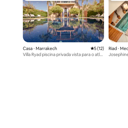
Casa ⋅ Marrakech
5 de uma avaliação 
5 (12)
Riad ⋅ Me
Villa Ryad piscina privada vista para o atlas
Josephine
Golfe Amelkis.
terraço