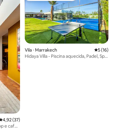
ções
Vila ⋅ Marrakech
5 de uma avaliação
5 (16)
Hidaya Villa - Piscina aquecida, Padel, Spa
e Academia
4,92 de uma avaliação média de 5, 37 avaliações
4,92 (37)
op e café