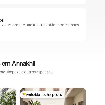
cê
l Badi Palace e Le Jardin Secret estão entre melhores
s em Annakhil
o, limpeza e outros aspectos.
Casa ⋅ M
Preferido dos hóspedes
Prefe
os hóspedes
Entre os melhores preferidos dos hóspedes
Entre o
h
Riad excl
Bacha
O Dar Nu