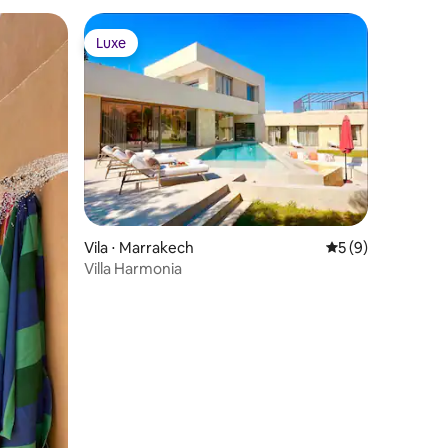
Luxe
os hóspedes
Luxe
ções
Vila ⋅ Marrakech
5 de uma avaliaçã
5 (9)
Villa Harmonia