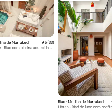
média de 5, 12 avaliações
dina de Marrakech
5 de uma avaliação média de 5, 33 avalia
5 (33)
 - Riad com piscina aquecida e
Riad ⋅ Medina de Marrakech
Librah - Riad de luxo com rooft
da manhã