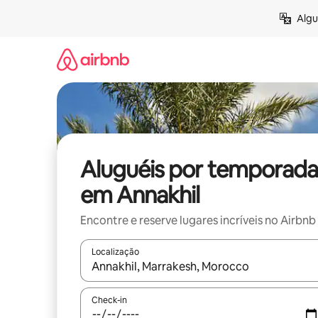
Pular
Algu
para
o
conteúdo
Aluguéis por temporada
em Annakhil
Encontre e reserve lugares incríveis no Airbnb
Localização
Quando os resultados estiverem disponíveis, expl
Check-in