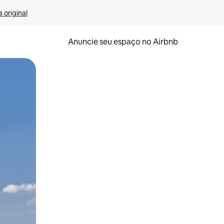
 original
Anuncie seu espaço no Airbnb
 deslizando o dedo na tela.