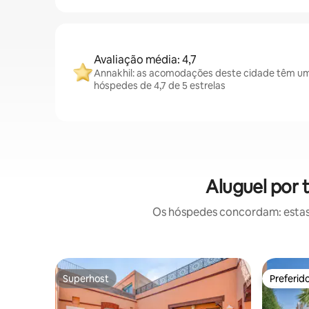
Avaliação média: 4,7
Annakhil: as acomodações deste cidade têm um
hóspedes de 4,7 de 5 estrelas
Aluguel por 
Os hóspedes concordam: estas
Superhost
Preferid
Superhost
Preferid