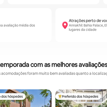
Atrações perto de vo
a avaliação média dos
Annakhil: Bahia Palace, E
lugares da cidade
temporada com as melhores avaliaçõe
 acomodações foram muito bem avaliadas quanto a localizaçã
o dos hóspedes
Preferido dos hóspedes
o dos hóspedes
Entre os melhores preferidos d