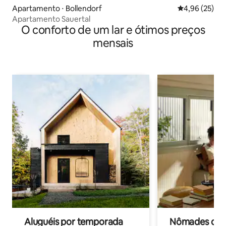
Apartamento ⋅ Bollendorf
4,96 de uma a
4,96 (25)
Apartamento Sauertal
O conforto de um lar e ótimos preços
mensais
Aluguéis por temporada
Nômades digit