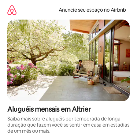
Pular
para
Anuncie seu espaço no Airbnb
o
conteúdo
Aluguéis mensais em Altrier
Saiba mais sobre aluguéis por temporada de longa
duração que fazem você se sentir em casa em estadias
de um mês ou mais.