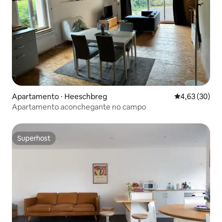
Apartamento ⋅ Heeschbreg
4,63 de uma a
4,63 (30)
Apartamento aconchegante no campo
Superhost
Superhost