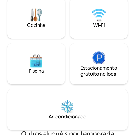
apenas 200 metros de distância.
incluindo uma coz
Diretamente em frente à casa há um
suficiência, tudo e
estacionamento (das 18:00 às 08:00 =
do aluguel. Lavag
grátis)
por um extra de € 
Cozinha
Wi-Fi
disponível.
Estacionamento
Piscina
gratuito no local
Ar-condicionado
Outros aluguéis por temporada