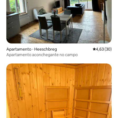
Apartamento ⋅ Heeschbreg
4,63 de uma a
4,63 (30)
Apartamento aconchegante no campo