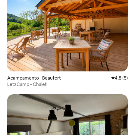
Acampamento ⋅ Beaufort
4,8 de uma 
4,8 (5)
LetzCamp - Chalet