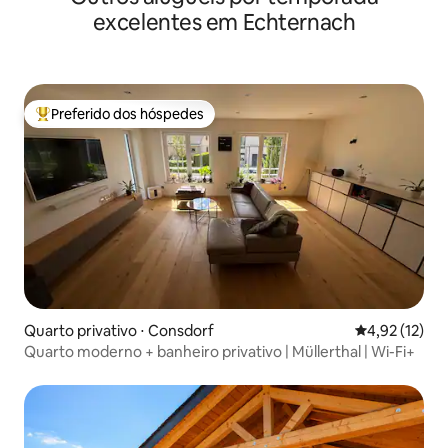
excelentes em Echternach
Preferido dos hóspedes
Entre os melhores preferidos dos hóspedes
Quarto privativo ⋅ Consdorf
4,92 de uma a
4,92 (12)
Quarto moderno + banheiro privativo | Müllerthal | Wi-Fi+