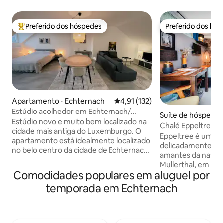
Preferido dos hóspedes
Preferido dos hó
Entre os melhores preferidos dos hóspedes
Preferido dos hó
Apartamento ⋅ Echternach
4,91 de uma avaliação média de 
4,91 (132)
Estúdio acolhedor em Echternach/
Suíte de hóspedes
Basílica
Estúdio novo e muito bem localizado na
uerf
Chalé Eppeltree 
cidade mais antiga do Luxemburgo. O
Eppeltree é uma
apartamento está idealmente localizado
delicadamente mob
no belo centro da cidade de Echternach,
amantes da nature
ao lado da Basílica. Na porta da frente,
Mullerthal, em Lu
você pode começar o "Trilha Müllerthal",
Comodidades populares em aluguel por
metros da Trilha M
ir ao centro de informações turísticas, à
faz parte de uma 
temporada em Echternach
padaria ou ao supermercado. A rua
está localizada e
comercial, bem como muitos bons
reserva natural, 
restaurantes, terraços e cafés estão a
deslumbrante para 
uma curta distância. Há até um cinema a
acomodação está 