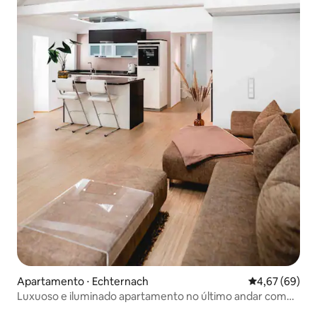
Apartamento ⋅ Echternach
4,67 de uma a
4,67 (69)
Luxuoso e iluminado apartamento no último andar com
varanda