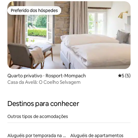
Preferido dos hóspedes
Preferido dos hóspedes
Quarto privativo ⋅ Rosport-Mompach
5 de uma 
5 (5)
Casa da Avelã: O Coelho Selvagem
Destinos para conhecer
Outros tipos de acomodações
Aluguéis por temporada na orla
Aluguéis de apartamentos