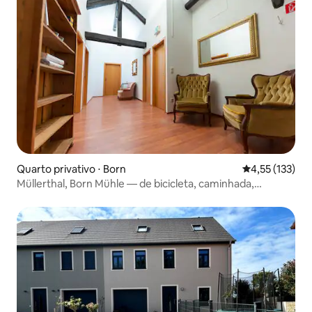
Quarto privativo ⋅ Born
4,55 de uma av
4,55 (133)
Müllerthal, Born Mühle — de bicicleta, caminhada,
canoagem,