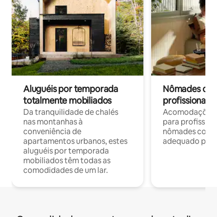
Aluguéis por temporada
Nômades digit
totalmente mobiliados
profissionais 
Da tranquilidade de chalés
Acomodações c
nas montanhas à
para profission
conveniência de
nômades com W
apartamentos urbanos, estes
adequado para 
aluguéis por temporada
mobiliados têm todas as
comodidades de um lar.