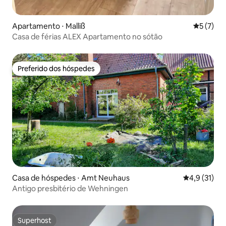
Apartamento ⋅ Malliß
5 de uma 
5 (7)
Casa de férias ALEX Apartamento no sótão
Preferido dos hóspedes
Preferido dos hóspedes
Casa de hóspedes ⋅ Amt Neuhaus
4,9 de uma a
4,9 (31)
Antigo presbitério de Wehningen
Superhost
Superhost