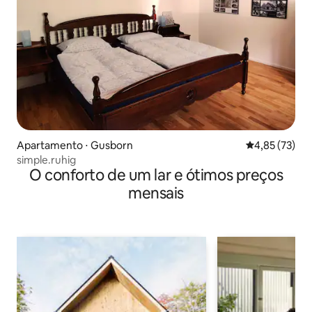
Apartamento ⋅ Gusborn
4,85 de uma a
4,85 (73)
simple.ruhig
O conforto de um lar e ótimos preços
mensais