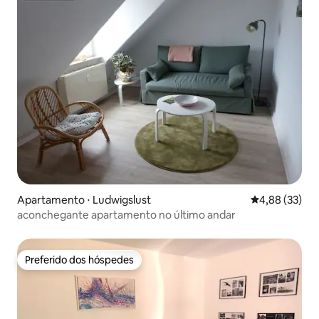
Apartamento ⋅ Ludwigslust
4,88 de uma a
4,88 (33)
aconchegante apartamento no último andar
Preferido dos hóspedes
Preferido dos hóspedes