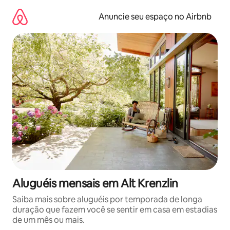
Pular
para
Anuncie seu espaço no Airbnb
o
conteúdo
Aluguéis mensais em Alt Krenzlin
Saiba mais sobre aluguéis por temporada de longa
duração que fazem você se sentir em casa em estadias
de um mês ou mais.