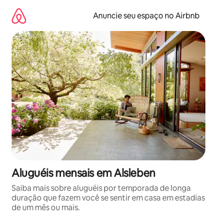
Pular
para
Anuncie seu espaço no Airbnb
o
conteúdo
Aluguéis mensais em Alsleben
Saiba mais sobre aluguéis por temporada de longa
duração que fazem você se sentir em casa em estadias
de um mês ou mais.