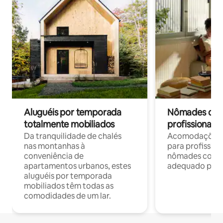
Aluguéis por temporada
Nômades digit
totalmente mobiliados
profissionais 
Da tranquilidade de chalés
Acomodações c
nas montanhas à
para profission
conveniência de
nômades com W
apartamentos urbanos, estes
adequado para 
aluguéis por temporada
mobiliados têm todas as
comodidades de um lar.