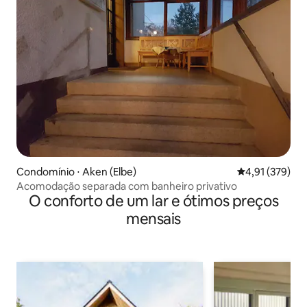
Condomínio ⋅ Aken (Elbe)
4,91 de uma av
4,91 (379)
Acomodação separada com banheiro privativo
O conforto de um lar e ótimos preços
mensais