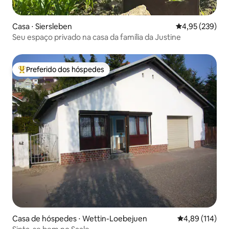
Casa ⋅ Siersleben
4,95 de uma av
4,95 (239)
Seu espaço privado na casa da família da Justine
Preferido dos hóspedes
Entre os melhores preferidos dos hóspedes
Casa de hóspedes ⋅ Wettin-Loebejuen
4,89 de uma av
4,89 (114)