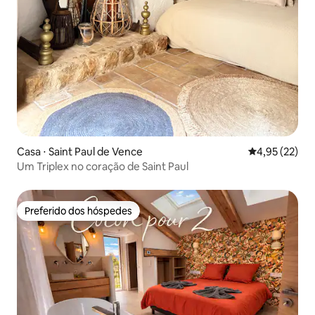
Casa ⋅ Saint Paul de Vence
4,95 de uma a
4,95 (22)
Um Triplex no coração de Saint Paul
Preferido dos hóspedes
Preferido dos hóspedes