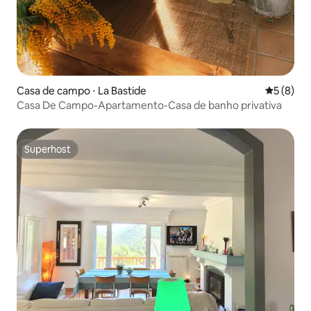
Casa de campo ⋅ La Bastide
5 de uma 
5 (8)
Casa De Campo-Apartamento-Casa de banho privativa
Superhost
Superhost