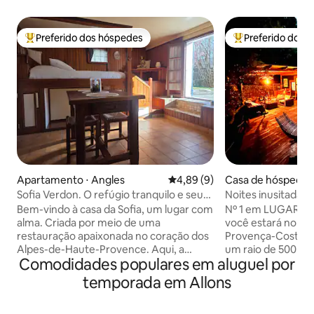
Preferido dos hóspedes
Preferido dos 
Entre os melhores preferidos dos hóspedes
Entre os melhore
Apartamento ⋅ Angles
4,89 de uma avaliação média d
4,89 (9)
Casa de hóspedes 
artin-du-Var
Sofia Verdon. O refúgio tranquilo e seu
Noites inusitadas
terraço.
jacuzzi
Bem-vindo à casa da Sofia, um lugar com
Nº 1 em LUGARES 
alma. Criada por meio de uma
você estará no úni
restauração apaixonada no coração dos
Provença-Costa 
Alpes-de-Haute-Provence. Aqui, a
um raio de 500 me
Comodidades populares em aluguel por
autenticidade do edifício histórico se
encantar pelo noss
une a um ambiente sereno e
que conta com um
temporada em Allons
minimalista, projetado para quem busca
200 m² com jacuzz
desligar totalmente em um ambiente
extremidade e vis