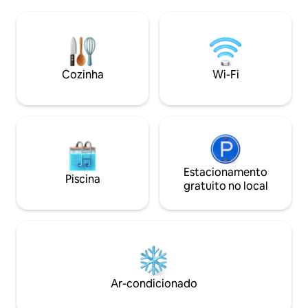
preservado. Localizada a apenas dois
natureza ao redor.
quilômetros do Lago Castillon e na porta
comentários!!) Re
de entrada para os Desfiladeiros do
Localizado a 20 mi
Verdon, Sofia é o seu refúgio ideal,
em uma fazenda fam
aninhada entre águas turquesas e picos
cultiva azeitonas 
majestosos. Aproveite esta localização
azeite DOP e crem
Cozinha
Wi-Fi
estratégica.
ÚNICO!!
Estacionamento
Piscina
gratuito no local
Ar-condicionado