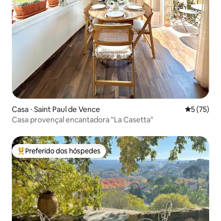
Casa ⋅ Saint Paul de Vence
5 de uma a
5 (75)
Casa provençal encantadora "La Casetta"
Preferido dos hóspedes
Entre os melhores preferidos dos hóspedes