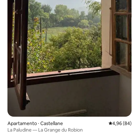
Apartamento ⋅ Castellane
4,96 de uma av
4,96 (84)
La Paludine — La Grange du Robion