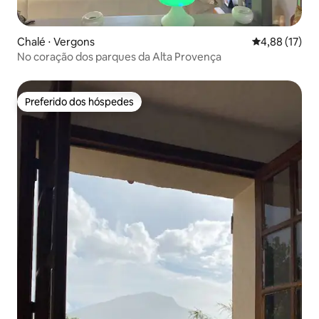
Chalé ⋅ Vergons
4,88 de uma a
4,88 (17)
No coração dos parques da Alta Provença
Preferido dos hóspedes
Preferido dos hóspedes