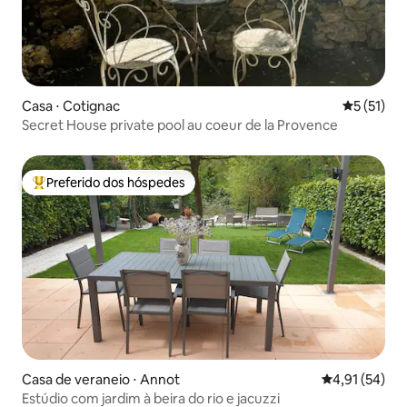
Casa ⋅ Cotignac
5 de uma a
5 (51)
Secret House private pool au coeur de la Provence
Preferido dos hóspedes
Entre os melhores preferidos dos hóspedes
Casa de veraneio ⋅ Annot
4,91 de uma a
4,91 (54)
Estúdio com jardim à beira do rio e jacuzzi