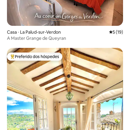
Casa ⋅ La Palud-sur-Verdon
5 de uma a
5 (19)
A Master Grange de Queyran
Preferido dos hóspedes
Entre os melhores preferidos dos hóspedes