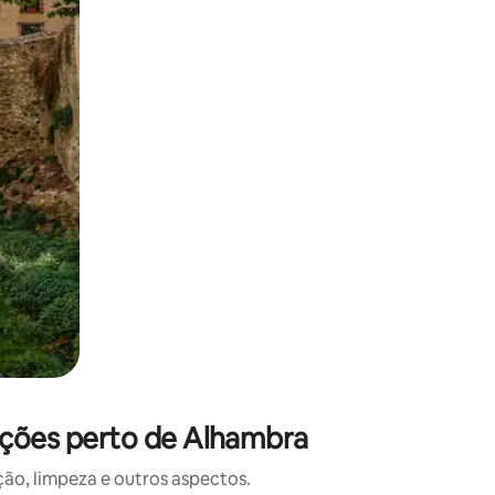
 deslizando o dedo na tela.
iações perto de Alhambra
o, limpeza e outros aspectos.