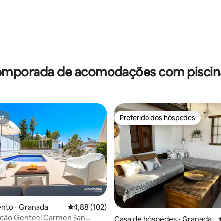
temporada de acomodações com piscina 
st
Preferido dos hóspedes
st
Preferido dos hóspedes
édia de 5, 271 avaliações
nto ⋅ Granada
4,88 de uma avaliação média de 5, 102 avalia
4,88 (102)
ão Genteel Carmen San
Casa de hóspedes ⋅ Granada