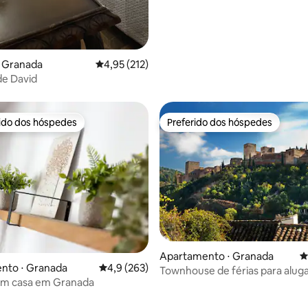
⋅ Granada
4,95 de uma avaliação média de 5, 212 avalia
4,95 (212)
de David
rido dos hóspedes
Preferido dos hóspedes
 melhores preferidos dos hóspedes
Preferido dos hóspedes
édia de 5, 405 avaliações
Apartamento ⋅ Granada
4
nto ⋅ Granada
4,9 de uma avaliação média de 5, 263 avalia
4,9 (263)
Townhouse de férias para alug
 em casa em Granada
Albaicin