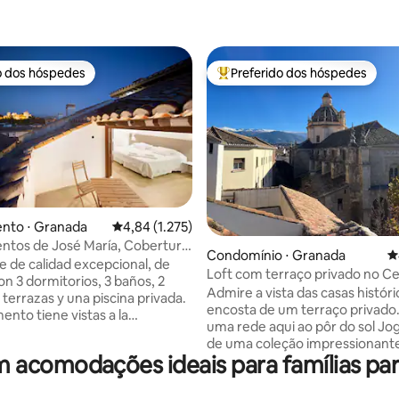
o dos hóspedes
Preferido dos hóspedes
o dos hóspedes
Entre os melhores preferidos d
nto ⋅ Granada
4,84 de uma avaliação média de 5, 1.275 avalia
4,84 (1.275)
ia de 5, 1.498 avaliações
ntos de José María, Cobertura
Condomínio ⋅ Granada
4
..
 de calidad excepcional, de
Loft com terraço privado no C
on 3 dormitorios, 3 baños, 2
Granada
Admire a vista das casas históri
 terrazas y una piscina privada.
encosta de um terraço privado
ento tiene vistas a la
uma rede aqui ao pôr do sol J
a la Catedral y al Albaicin.
de uma coleção impressionant
uy completa, comedor para 10
acomodações ideais para famílias par
cozinhe em uma cozinha com vis
os
terraços com vistas incríveis da
ilo contemporáneo, donde los
Igreja de Santo Domingo, da C