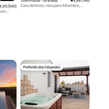
Townhouse ⋅ Granada
4,88 de uma avaliação 
4,88 (145)
Casa del Keso: vista para Alhambra,
,93 de uma avaliação média de 5, 940 avaliações
4,93 (940)
terraço e jacuzzi
 com
ções
Preferido dos hóspedes
Preferido dos hóspedes