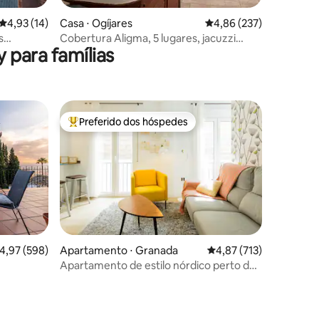
ções
4,93 de uma avaliação média de 5, 14 avaliações
4,93 (14)
Casa ⋅ Ogíjares
4,86 de uma avaliação 
4,86 (237)
s
Cobertura Aligma, 5 lugares, jacuzzi
 para famílias
pago
Preferido dos hóspedes
os hóspedes
Entre os melhores preferidos dos hóspedes
,97 de uma avaliação média de 5, 598 avaliações
4,97 (598)
Apartamento ⋅ Granada
4,87 de uma avaliação 
4,87 (713)
Apartamento de estilo nórdico perto da
Catedral de Granada