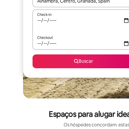
Quando os resultados estiverem disponíveis, expl
Check-in
Checkout
Buscar
Espaços para alugar ide
Os hóspedes concordam: estas