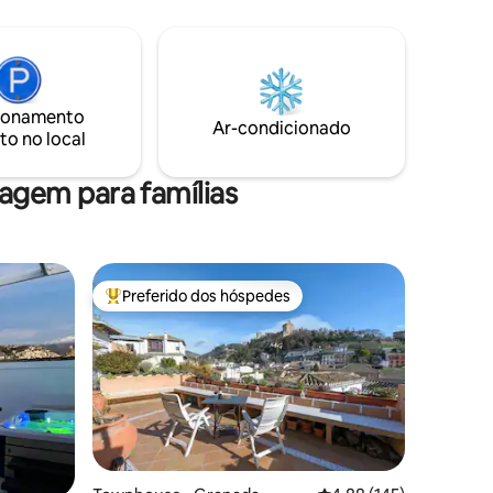
localizado a apenas 3 minutos a pé do
 você
apartamento. Está localizado em uma
 ou
rua tranquila e silenciosa, a poucos
orando a
metros da Plaza Larga e do famoso
Mirador de San Nicolás, de onde se pode
ade a pé
desfrutar de vistas maravilhosas de La
ionamento
bares de
Ar-condicionado
Alhambra
to no local
gem para famílias
Preferido dos hóspedes
os hóspedes
Entre os melhores preferidos dos hóspedes