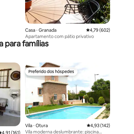
Casa ⋅ Granada
4,79 de uma avaliação 
4,79 (602)
Apartamento com pátio privativo
para famílias
Preferido dos hóspedes
Preferido dos hóspedes
ções
Vila ⋅ Otura
4,93 de uma avaliação 
4,93 (142)
Vila moderna deslumbrante: piscina
4,91 de uma avaliação média de 5, 161 avaliações
4,91 (161)