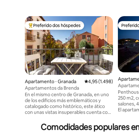
Preferido dos hóspedes
Preferid
Entre os melhores preferidos dos hóspedes
Preferid
Apartame
Apartamento ⋅ Granada
4,95 de uma avaliação méd
4,95 (1.498)
Apartame
Apartamentos da Brenda
3 quartos.
Penthouse
En el mismo centro de Granada, en uno
250 m2, c
de los edificios más emblemáticos y
salones, 4
catalogado como histórico, este ático
El apartam
con unas vistas insuperables cuenta con
Alhambra, 
un amplio y elegante espacio donde
Cocina m
poder relajarte después de una intensa
Comodidades populares em 
personas. Los interiores están decorad
jornada. Gracias a la ubicación céntrica
en un est
de este alojamiento, tú y los tuyos lo