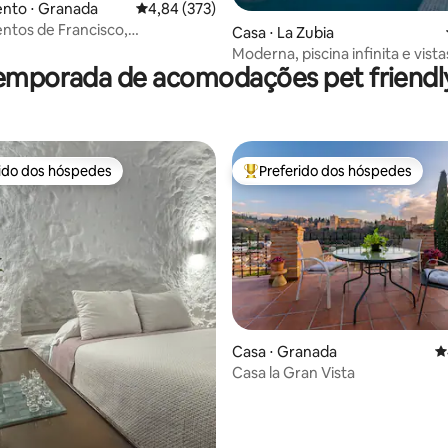
nto ⋅ Granada
4,84 de uma avaliação média de 5, 373 avalia
4,84 (373)
tos de Francisco,
Casa ⋅ La Zubia
nto com cama...
Moderna, piscina infinita e vista
emporada de acomodações pet friendly
maravilhosas
rido dos hóspedes
Preferido dos hóspedes
 melhores preferidos dos hóspedes
Entre os melhores preferidos d
Casa ⋅ Granada
4
édia de 5, 844 avaliações
Casa la Gran Vista