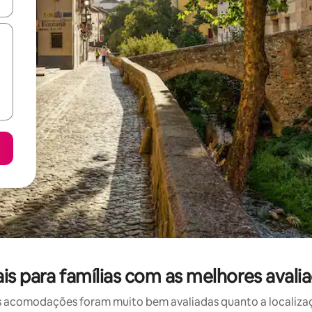
ore-os usando as seta para cima e para baixo do teclado ou tocando e
ais para famílias com as melhores aval
 acomodações foram muito bem avaliadas quanto a localizaçã