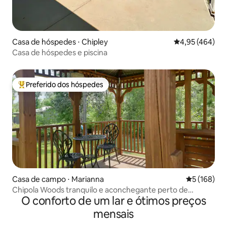
Casa de hóspedes ⋅ Chipley
4,95 de uma av
4,95 (464)
Casa de hóspedes e piscina
Preferido dos hóspedes
Entre os melhores preferidos dos hóspedes
Casa de campo ⋅ Marianna
5 de uma av
5 (168)
Chipola Woods tranquilo e aconchegante perto de
O conforto de um lar e ótimos preços
Caverns, Bear Paw
mensais