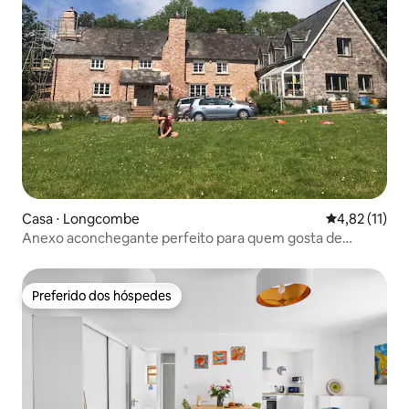
Casa ⋅ Longcombe
4,82 de uma a
4,82 (11)
Anexo aconchegante perfeito para quem gosta de
caminhar!
Preferido dos hóspedes
Preferido dos hóspedes