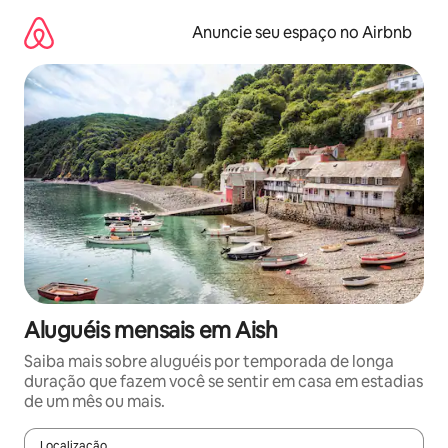
Pular
para
Anuncie seu espaço no Airbnb
o
conteúdo
Aluguéis mensais em Aish
Saiba mais sobre aluguéis por temporada de longa
duração que fazem você se sentir em casa em estadias
de um mês ou mais.
Localização