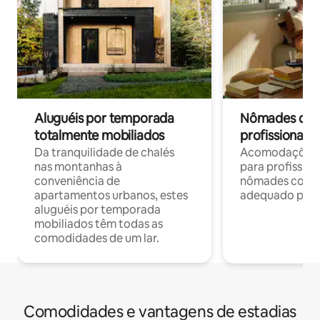
Aluguéis por temporada
Nômades digit
totalmente mobiliados
profissionais 
Da tranquilidade de chalés
Acomodações c
nas montanhas à
para profission
conveniência de
nômades com W
apartamentos urbanos, estes
adequado para 
aluguéis por temporada
mobiliados têm todas as
comodidades de um lar.
Comodidades e vantagens de estadias