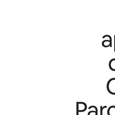
a
Par