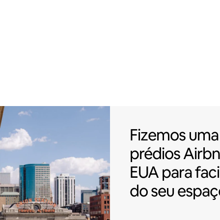
Fizemos uma p
Fizemos uma 
prédios
Airbn
EUA para faci
do seu espaç