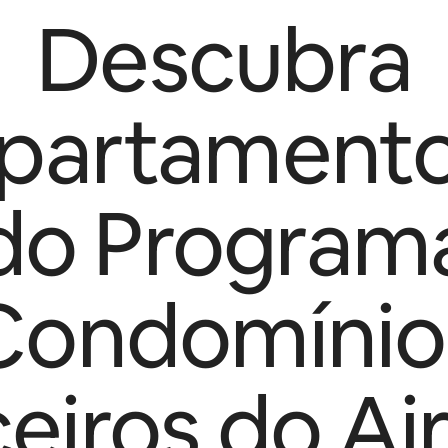
Descubra
partament
do Program
Condomínio
ceiros do Ai