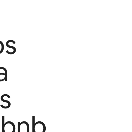
os
a
s
rbnb