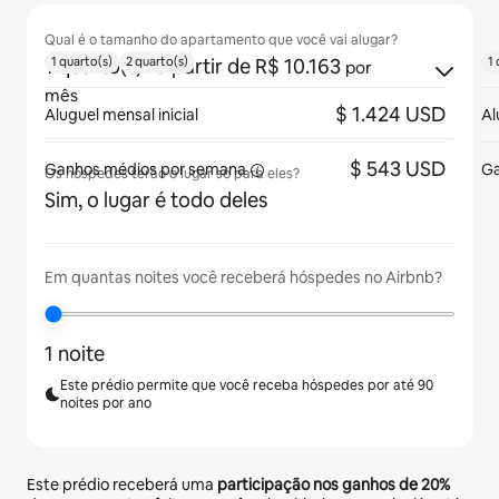
Qual é o tamanho do apartamento que você vai alugar?
1 quarto(s)
· a partir de R$ 10.163
1 quarto(s)
2 quarto(s)
1 
por
mês
$ 1.424 USD
Aluguel mensal inicial
Al
$ 543 USD
Ganhos médios
por semana
Ga
Os hóspedes terão o lugar só para eles?
Sim, o lugar é todo deles
Em quantas noites você receberá hóspedes no Airbnb?
1 noite
Este prédio permite que você receba hóspedes por até 90
noites por ano
Este prédio receberá uma
participação nos ganhos de
20%