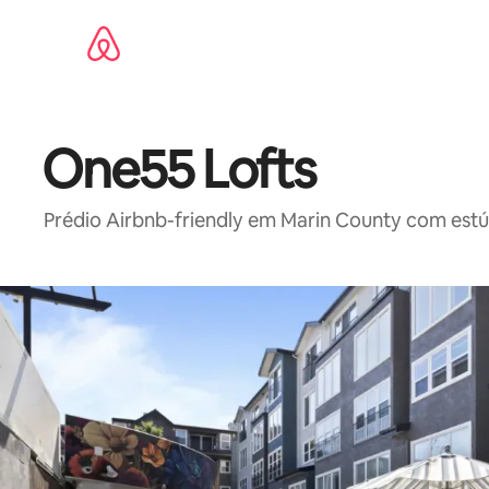
Pular
para
o
conteúdo
One55 Lofts
Prédio Airbnb-friendly em Marin County com estúdi