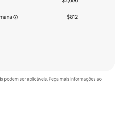
$2,606
emana
$812
ais podem ser aplicáveis. Peça mais informações ao