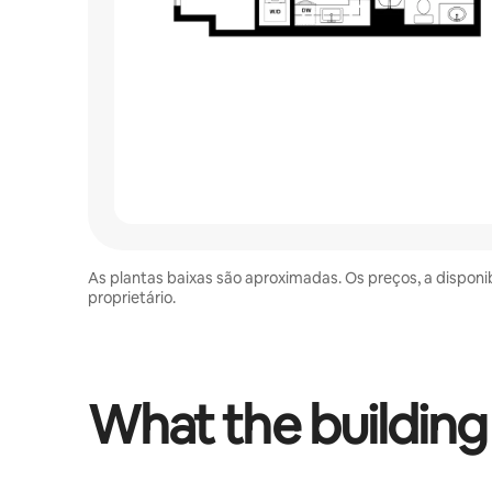
As plantas baixas são aproximadas. Os preços, a disponi
proprietário.
What the building