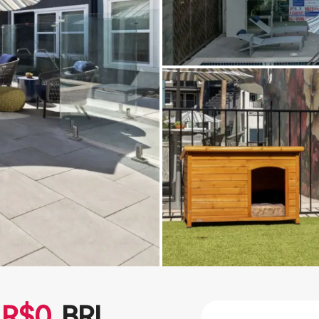
R$
0
BRL