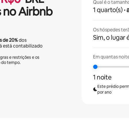
Qual é o tamanh
 no Airbnb
1 quarto(s)
·
Os hóspedes terã
Sim, o lugar 
s de
20%
dos
já está contabilizado
Em quantas noit
gras e restrições e os
o do tempo.
1 noite
Este prédio perm
por ano