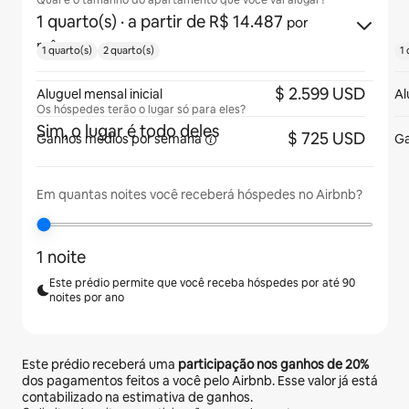
Qual é o tamanho do apartamento que você vai alugar?
1 quarto(s)
· a partir de R$ 14.487
por
mês
1 quarto(s)
2 quarto(s)
1 
$ 2.599 USD
Aluguel mensal inicial
Al
Os hóspedes terão o lugar só para eles?
Sim, o lugar é todo deles
$ 725 USD
Ganhos médios
por semana
Ga
Em quantas noites você receberá hóspedes no Airbnb?
1 noite
Este prédio permite que você receba hóspedes por até 90
noites por ano
Este prédio receberá uma
participação nos ganhos de
20%
dos pagamentos feitos a você pelo Airbnb. Esse valor já está
contabilizado na estimativa de ganhos.