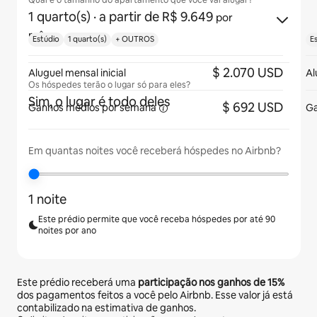
Qual é o tamanho do apartamento que você vai alugar?
1 quarto(s)
· a partir de R$ 9.649
por
mês
Estúdio
1 quarto(s)
+ OUTROS
E
$ 2.070 USD
Aluguel mensal inicial
Al
Os hóspedes terão o lugar só para eles?
Sim, o lugar é todo deles
$ 692 USD
Ganhos médios
por semana
Ga
Em quantas noites você receberá hóspedes no Airbnb?
1 noite
Este prédio permite que você receba hóspedes por até 90
noites por ano
Este prédio receberá uma
participação nos ganhos de
15%
dos pagamentos feitos a você pelo Airbnb. Esse valor já está
contabilizado na estimativa de ganhos.