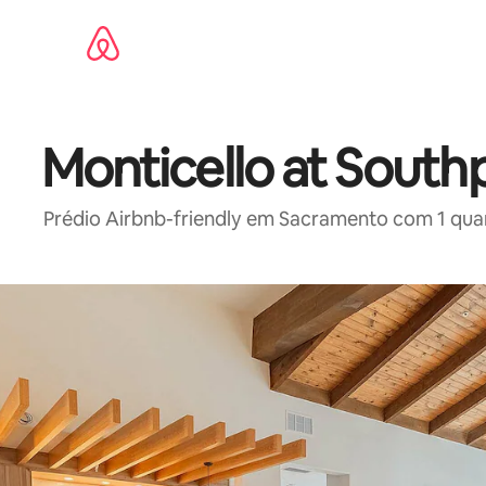
Pular
para
o
conteúdo
Monticello at South
Prédio Airbnb-friendly em Sacramento com 1 quart