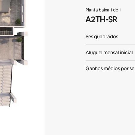
Planta baixa 1 de 1
A2TH-SR
Pés quadrados
Aluguel mensal inicial
Ganhos médios
por s