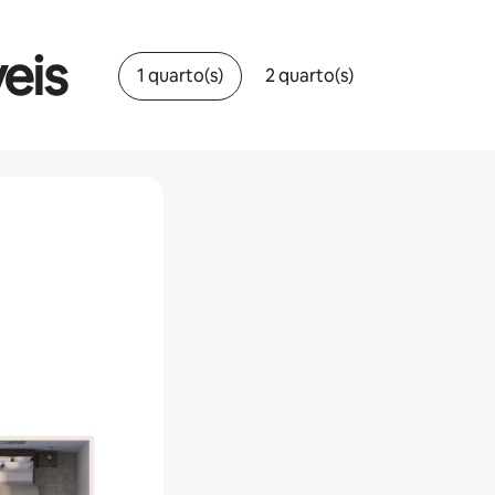
eis
1 quarto(s)
2 quarto(s)