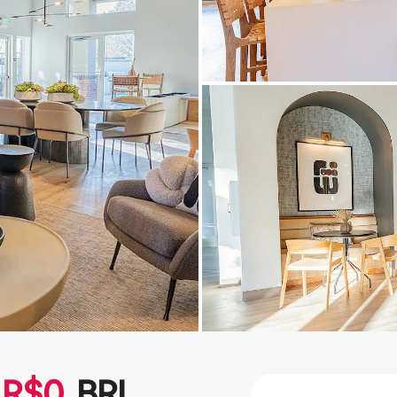
R$
0
BRL