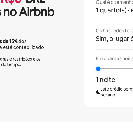
Qual é o tamanh
 no Airbnb
1 quarto(s)
·
Os hóspedes terã
Sim, o lugar 
s de
15%
dos
já está contabilizado
Em quantas noit
gras e restrições e os
o do tempo.
1 noite
Este prédio perm
por ano