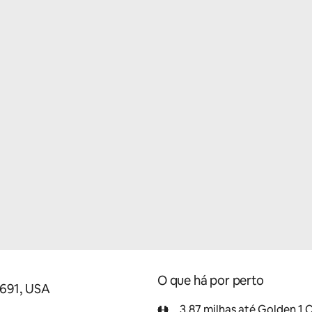
O que há por perto
5691, USA
3.87 milhas até Golden 1 