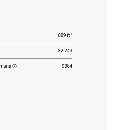
889 ft²
$2,243
emana
$884