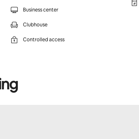
Business center
Clubhouse
Controlled access
ing