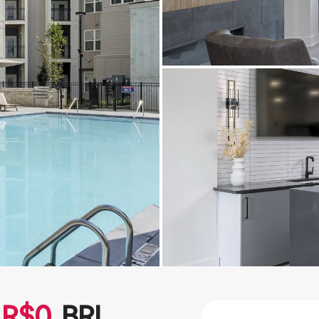
R$
0
BRL