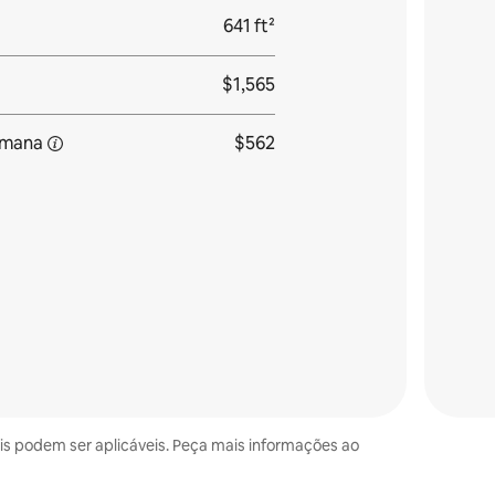
641 ft²
$1,565
emana
$562
ais podem ser aplicáveis. Peça mais informações ao