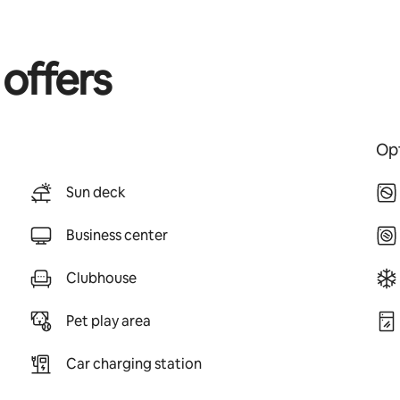
 offers
Opt
Sun deck
Business center
Clubhouse
Pet play area
Car charging station