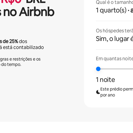
Qual é o tamanh
 no Airbnb
1 quarto(s)
·
Os hóspedes terã
Sim, o lugar 
s de
25%
dos
já está contabilizado
Em quantas noit
gras e restrições e os
o do tempo.
1 noite
Este prédio perm
por ano