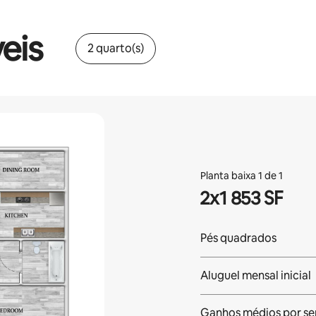
eis
2 quarto(s)
Planta baixa 1 de 1
2x1 853 SF
Pés quadrados
Aluguel mensal inicial
Ganhos médios
por s