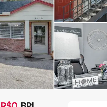
R$
0
BRL