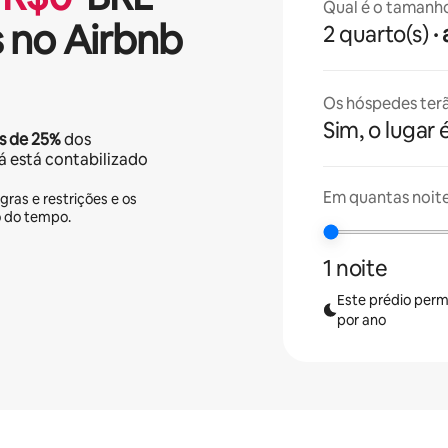
Qual é o tamanh
 no Airbnb
2 quarto(s)
Os hóspedes terã
Sim, o lugar 
s de
25%
dos
já está contabilizado
Em quantas noit
gras e restrições e os
o do tempo.
1 noite
Este prédio perm
por ano