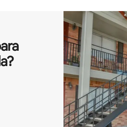
ara
da?