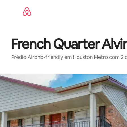
Pular
para
o
conteúdo
French Quarter Alvi
Prédio Airbnb-friendly em Houston Metro com 2 q