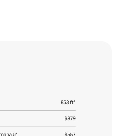
853 ft²
$879
emana
$557