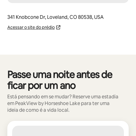
341 Knobcone Dr, Loveland, CO 80538, USA
Acessar o site do prédio
Passe uma noite antes de
Mostrando 0 de 0 itens
ficar por um ano
Está pensando em se mudar? Reserve uma estadia
em PeakView by Horseshoe Lake para ter uma
ideia de como é a vida local.