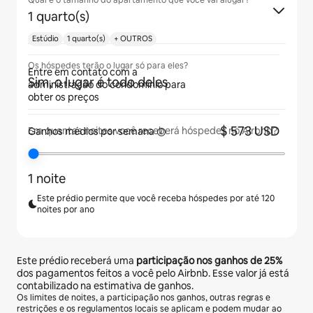
Qual é o tamanho do apartamento que você vai alugar?
1 quarto(s)
Estúdio
1 quarto(s)
+ OUTROS
Os hóspedes terão o lugar só para eles?
Entre em contato com a
Sim, o lugar é todo deles
administração do condomínio para
obter os preços
$ 573 USD
Em quantas noites você receberá hóspedes no Airbnb?
Ganhos médios
por semana
1 noite
Este prédio permite que você receba hóspedes por até 120
noites por ano
Este prédio receberá uma
participação nos ganhos de
25%
dos pagamentos feitos a você pelo Airbnb. Esse valor já está
contabilizado na estimativa de ganhos.
Os limites de noites, a participação nos ganhos, outras regras e
restrições e os regulamentos locais se aplicam e podem mudar ao