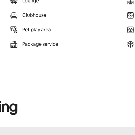
Lounge
Clubhouse
Pet play area
Package service
ing