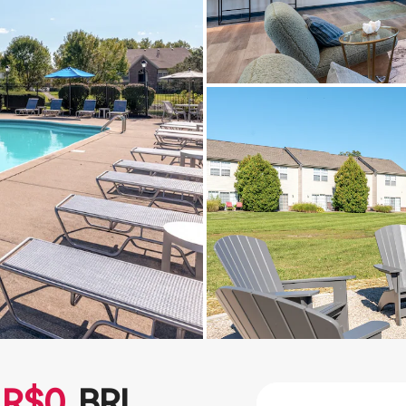
R$
0
BRL