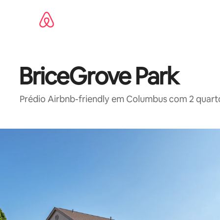
Pular
para
o
conteúdo
BriceGrove Park
Prédio Airbnb-friendly em Columbus com 2 quarto