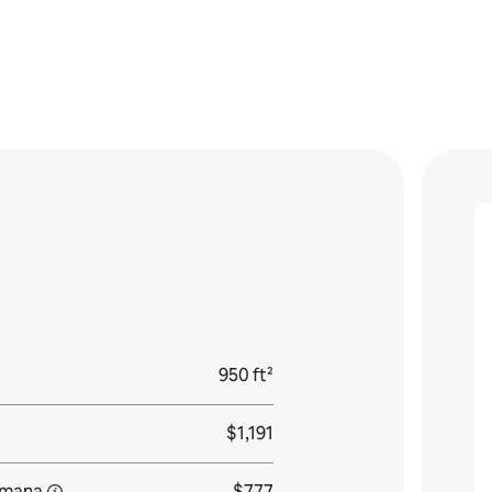
950 ft²
$1,191
emana
$777