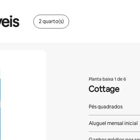
eis
2 quarto(s)
Planta baixa 1 de 6
Cottage
Pés quadrados
Aluguel mensal inicial
Ganhos médios
por s