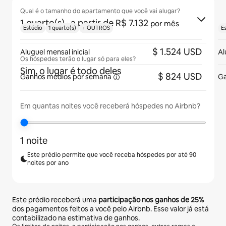
Qual é o tamanho do apartamento que você vai alugar?
1 quarto(s)
· a partir de R$ 7.132
por mês
Estúdio
1 quarto(s)
+ OUTROS
E
$ 1.524 USD
Aluguel mensal inicial
Al
Os hóspedes terão o lugar só para eles?
Sim, o lugar é todo deles
$ 824 USD
Ganhos médios
por semana
Ga
Em quantas noites você receberá hóspedes no Airbnb?
1 noite
Este prédio permite que você receba hóspedes por até 90
noites por ano
Este prédio receberá uma
participação nos ganhos de
25%
dos pagamentos feitos a você pelo Airbnb. Esse valor já está
contabilizado na estimativa de ganhos.