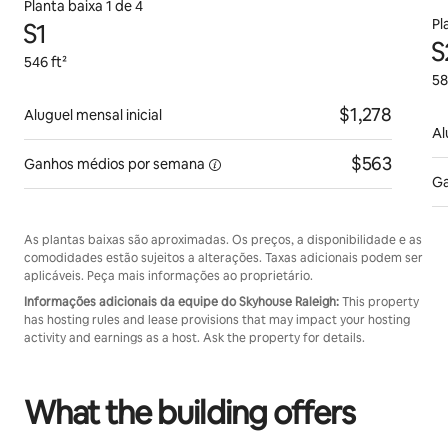
Planta baixa 1 de 4
Pl
S1
S
546 ft²
58
$1,278
Aluguel mensal inicial
Al
$563
Ganhos médios
por semana
Ga
As plantas baixas são aproximadas. Os preços, a disponibilidade e as
comodidades estão sujeitos a alterações. Taxas adicionais podem ser
aplicáveis. Peça mais informações ao proprietário.
Informações adicionais da equipe do Skyhouse Raleigh:
This property
has hosting rules and lease provisions that may impact your hosting
activity and earnings as a host. Ask the property for details.
What the building offers