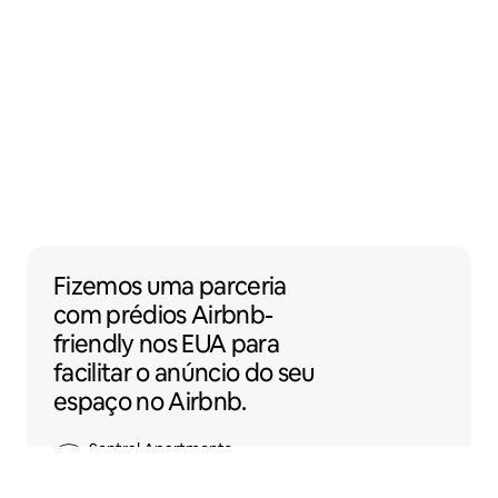
Fizemos uma parceria com prédios Airbnb-f
Fizemos uma parceria
com
prédios
Airbnb-
friendly nos EUA para
facilitar o anúncio do seu
espaço no Airbnb.
Sentral Apartments
Denver, Colorado, EUA