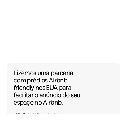
Fizemos uma parceria com prédios Airbnb-f
Fizemos uma parceria
com
prédios
Airbnb-
friendly nos EUA para
facilitar o anúncio do seu
espaço no Airbnb.
Sentral Apartments
Denver, Colorado, EUA