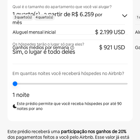
Qual é o tamanho do apartamento que você vai alugar?
1 quarto(s)
· a partir de R$ 6.259
por
3 quarto(s)
4 quarto(s)
1 
mês
$ 2.199 USD
Aluguel mensal inicial
Al
Os hóspedes terão o lugar só para eles?
$ 921 USD
Ganhos médios
por semana
Ga
Sim, o lugar é todo deles
Em quantas noites você receberá hóspedes no Airbnb?
1 noite
Este prédio permite que você receba hóspedes por até 90
noites por ano
Este prédio receberá uma
participação nos ganhos de
20%
dos pagamentos feitos a você pelo Airbnb. Esse valor já está