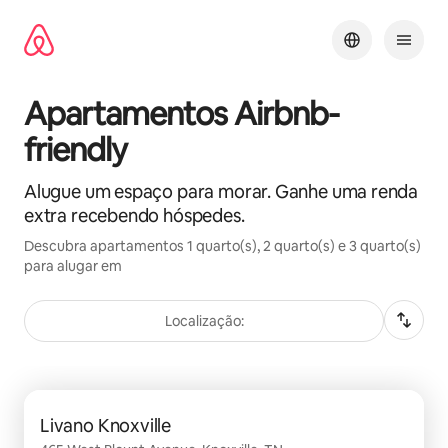
Pular
para
o
conteúdo
Apartamentos Airbnb-
friendly
Alugue um espaço para morar. Ganhe uma renda
extra recebendo hóspedes.
Descubra apartamentos 1 quarto(s), 2 quarto(s) e 3 quarto(s)
para alugar em
Localização:
Mostrando 0 de 0 itens
Livano Knoxville