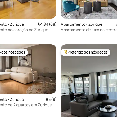
nto ⋅ Zurique
4,84 de uma avaliação média de 5, 68 avalia
4,84 (68)
Apartamento ⋅ Zurique
nto no coração de Zurique
Apartamento de luxo no centr
 média de 5, 3 avaliações
Zurique
o dos hóspedes
Preferido dos hóspedes
o dos hóspedes
Entre os melhores preferidos d
édia de 5, 160 avaliações
nto ⋅ Zurique
5 de uma avaliação média de 5, 8 avalia
5 (8)
nto de 2 quartos em Zurique