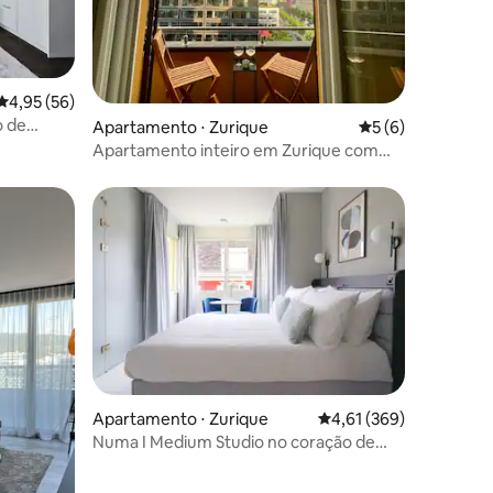
ções
4,95 de uma avaliação média de 5, 56 avaliações
4,95 (56)
o de
Apartamento ⋅ Zurique
5 de uma avaliaçã
5 (6)
Apartamento inteiro em Zurique com
varanda e vista
os hóspedes
ções
Apartamento ⋅ Zurique
4,61 de uma avaliação 
4,61 (369)
Numa I Medium Studio no coração de
Zurique