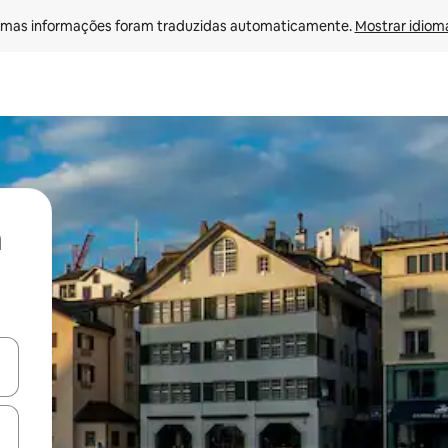
mas informações foram traduzidas automaticamente. 
Mostrar idioma
ore-os usando as seta para cima e para baixo do teclado ou tocando e