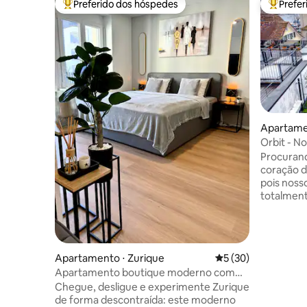
Preferido dos hóspedes
Prefe
Entre os melhores preferidos dos hóspedes
Entre os
Apartame
Orbit - N
Procurand
coração d
pois noss
totalment
Münsterh
confortáv
estar, um
e um terr
Apartamento ⋅ Zurique
5 de uma avaliação 
5 (30)
apartamen
Apartamento boutique moderno com
explorar a
varanda em localização privilegiada
Chegue, desligue e experimente Zurique
Igreja Fr
de forma descontraída: este moderno
Bahnhofs