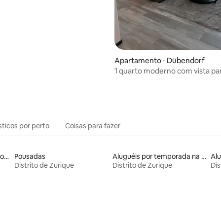
Apartamento ⋅ Dübendorf
1 quarto moderno com vista par
do sol, a 15 min de Zurique HB
sticos por perto
Coisas para fazer
Aluguéis por temporada com sauna
Pousadas
Aluguéis por temporada na orla
Distrito de Zurique
Distrito de Zurique
Dis