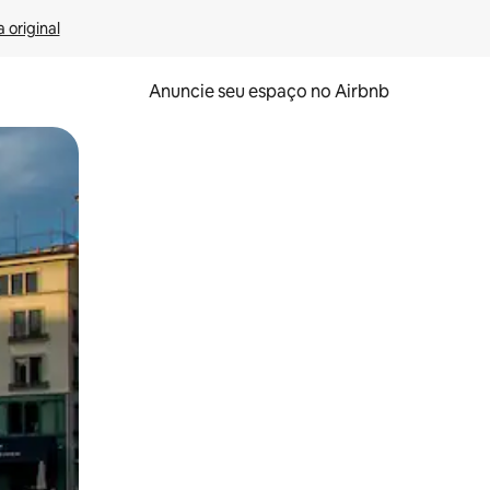
 original
Anuncie seu espaço no Airbnb
 deslizando o dedo na tela.