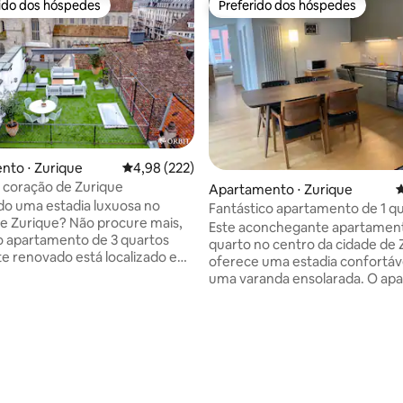
rido dos hóspedes
Preferido dos hóspedes
 melhores preferidos dos hóspedes
Preferido dos hóspedes
nto ⋅ Zurique
4,98 de uma avaliação média de 5, 222 avalia
4,98 (222)
o coração de Zurique
Apartamento ⋅ Zurique
4
o uma estadia luxuosa no
Fantástico apartamento de 1 q
e Zurique? Não procure mais,
centro da cidade (West 7)
Este aconchegante apartament
o apartamento de 3 quartos
quarto no centro da cidade de 
e renovado está localizado em
oferece uma estadia confortá
of. Com 2 quartos
uma varanda ensolarada. O ap
eis, uma espaçosa área de
tem 51 m ², com uma cama de c
a cozinha totalmente equipada
quarto e um sofá-cama na sala 
aço privativo, nosso
hóspedes). Desfrute de uma ba
média de 5, 30 avaliações
to é a base perfeita para
banheiro, uma cozinha totalm
 cidade. Localizado ao lado da
equipada com uma cafeteira N
aumünster e da famosa
e uma máquina de lavar e secar
trasse, nosso apartamento
unidade. ☞ 1.3 km para a Estação