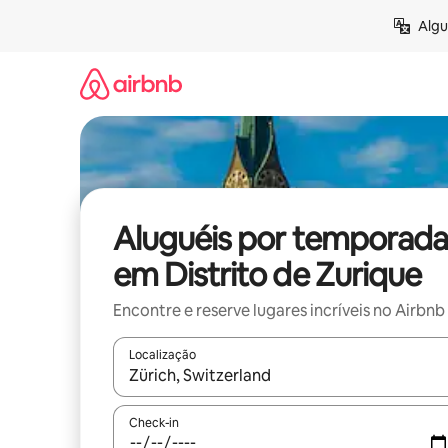
Pular
Algu
para
o
conteúdo
Aluguéis por temporada
em Distrito de Zurique
Encontre e reserve lugares incríveis no Airbnb
Localização
Quando os resultados estiverem disponíveis, expl
Check-in