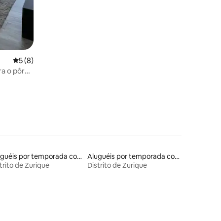
5 de uma avaliação média de 5, 8 avaliações
5 (8)
a o pôr
Aluguéis por temporada com acesso ao lago
Aluguéis por temporada com acesso à praia
trito de Zurique
Distrito de Zurique