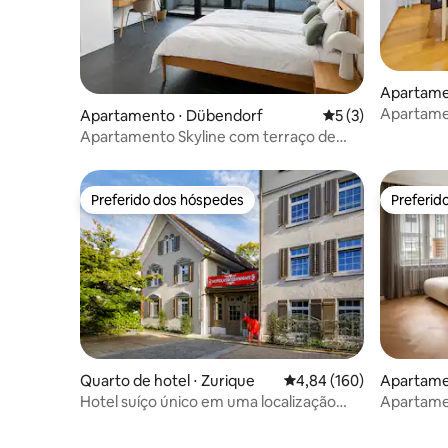
Apartame
Apartame
Apartamento ⋅ Dübendorf
5 de uma avaliação
5 (3)
Apartamento Skyline com terraço de
esquina e estacionamento
Preferido dos hóspedes
Preferid
Preferido dos hóspedes
Preferid
Quarto de hotel ⋅ Zurique
4,84 de uma avaliação m
4,84 (160)
Apartame
Hotel suíço único em uma localização
Apartame
tranquila na cidade