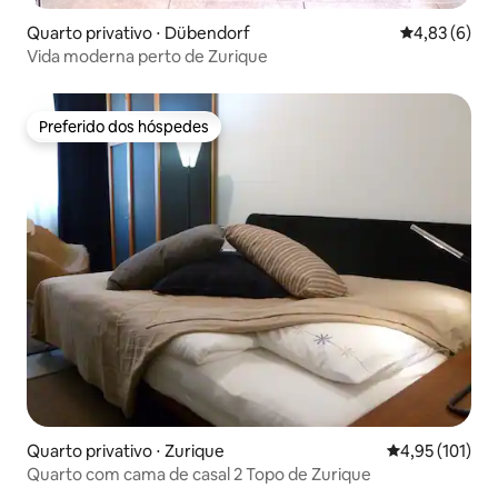
Quarto privativo ⋅ Dübendorf
4,83 de uma 
4,83 (6)
Vida moderna perto de Zurique
Preferido dos hóspedes
Preferido dos hóspedes
Quarto privativo ⋅ Zurique
4,95 de uma av
4,95 (101)
Quarto com cama de casal 2 Topo de Zurique