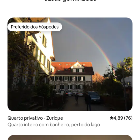
Preferido dos hóspedes
Preferido dos hóspedes
Quarto privativo ⋅ Zurique
4,89 de uma a
4,89 (76)
Quarto inteiro com banheiro, perto do lago