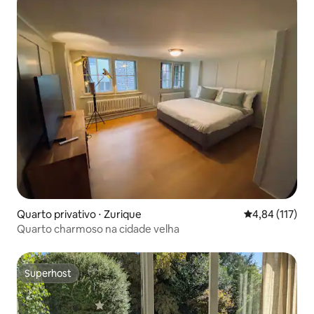
Quarto privativo ⋅ Zurique
4,84 de uma av
4,84 (117)
Quarto charmoso na cidade velha
Superhost
Superhost