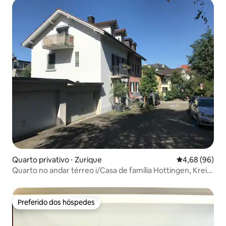
Quarto privativo ⋅ Zurique
4,68 de uma av
4,68 (96)
Quarto no andar térreo i/Casa de família Hottingen, Kreis
7
Preferido dos hóspedes
Preferido dos hóspedes