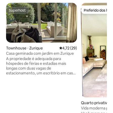
Superhost
Preferido dos hó
Superhost
Preferido dos hó
Townhouse ⋅ Zurique
4,72 de uma avaliação média de
4,72 (29)
Casa geminada com jardim em Zurique
A propriedade é adequada para
hóspedes de férias e estadias mais
longas com duas vagas de
estacionamento, um escritório em casa
separado e limpeza semanal. Um
projetor está disponível para sessões de
TV ou online O jardim com área de jantar
oferece um relaxamento agradável
Supermercado Coop, padaria, academia,
quadras de tênis, biblioteca, cabeleireiro
Quarto privativo 
a uma curta distância a pé 1 min. para o
Vida moderna per
ônibus 31. Conexão direta com