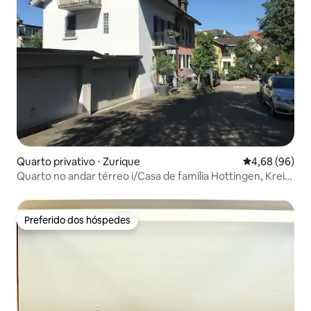
Quarto privativo ⋅ Zurique
4,68 de uma av
4,68 (96)
Quarto no andar térreo i/Casa de família Hottingen, Kreis
7
Preferido dos hóspedes
Preferido dos hóspedes