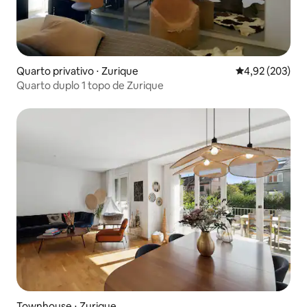
Quarto privativo ⋅ Zurique
4,92 de uma av
4,92 (203)
Quarto duplo 1 topo de Zurique
Townhouse ⋅ Zurique