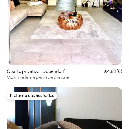
Quarto privativo ⋅ Dübendorf
4,83 de uma 
4,83 (6)
Vida moderna perto de Zurique
Preferido dos hóspedes
Preferido dos hóspedes