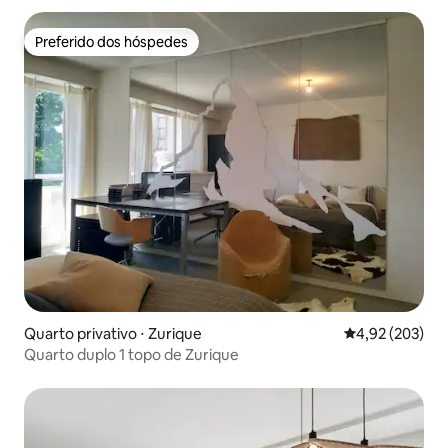
Preferido dos hóspedes
Preferido dos hóspedes
Quarto privativo ⋅ Zurique
4,92 de uma av
4,92 (203)
Quarto duplo 1 topo de Zurique