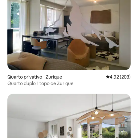
Quarto privativo ⋅ Zurique
4,92 de uma av
4,92 (203)
Quarto duplo 1 topo de Zurique