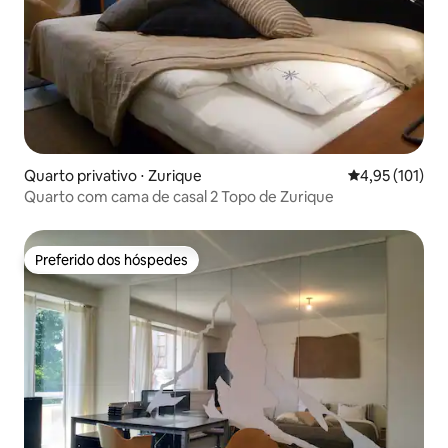
Quarto privativo ⋅ Zurique
4,95 de uma av
4,95 (101)
Quarto com cama de casal 2 Topo de Zurique
Preferido dos hóspedes
Preferido dos hóspedes