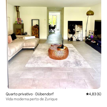
Quarto privativo ⋅ Dübendorf
4,83 de uma 
4,83 (6)
Vida moderna perto de Zurique