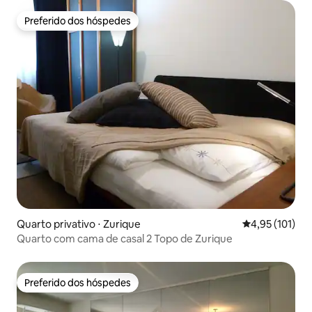
Preferido dos hóspedes
Preferido dos hóspedes
Quarto privativo ⋅ Zurique
4,95 de uma av
4,95 (101)
Quarto com cama de casal 2 Topo de Zurique
Preferido dos hóspedes
Preferido dos hóspedes