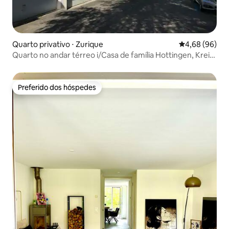
Quarto privativo ⋅ Zurique
4,68 de uma av
4,68 (96)
Quarto no andar térreo i/Casa de família Hottingen, Kreis
7
Preferido dos hóspedes
Preferido dos hóspedes