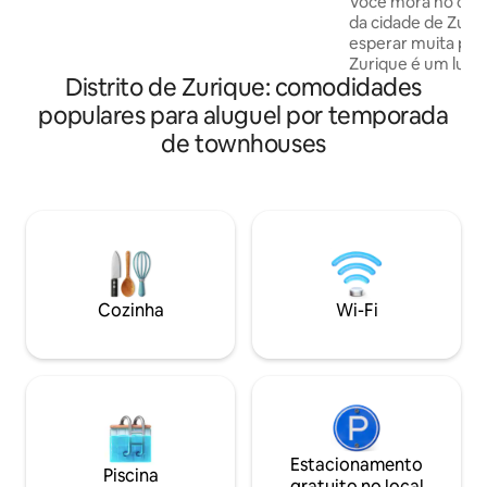
Você mora no cam
Kunsthaus- Central-Hauptbahnhof-
da cidade de Zuri
Löwenplatz... Floresta e caminho com
esperar muita paz
vista para o lago a uma curta distância a
Zurique é um lugar
pé
Distrito de Zurique: comodidades
na região. No ver
do lago e no inver
populares para aluguel por temporada
estâncias de esqu
de townhouses
Somos descomplic
ansiosos para con
A feira, o centro 
ficam a 10-15 min
ponto de ônibus fi
ônibus leva você 
próxima em 7 min
Cozinha
Wi-Fi
Estacionamento
Piscina
gratuito no local